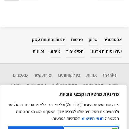
אסטרטגיה
שיווק
פרסום
יזמות ופתיחת עסק
יעוץ ופיתוח ארגוני
יחסי ציבור
מיתוג
זכיינות
thanks
אודות
בין לקוחותינו
יצירת קשר
מאמרים
מילון
מפת האתר
מצפן להצלחה​
עמוד הבית
תקנון
מדיניות פרטיות וקבצי עוגיות
Disclaimer: המידע בנושא שיווק, אסטרטגיה, יחסי ציבור, פרסום, יזמות ופתיחת
עסקים, יעוץ ופיתוח ארגוני וכו' המוגש כאן הינו שירות לציבור. אין אנו ערבים
אנו עושים שימוש בעוגיות (Cookies) וכלי ניטור כדי לשפר את חוויית הגלישה
לנכונות המידע ועדכניותו ולכל תוצאה שתיגרם עקב שימוש במידע זה. אין לראות
במידע כל המלצה לביצוע פעולה. האתר כולל מידע עדכני רב. כל הזכויות שמורות
ולהתאים את השירותים שלנו לצרכים שלך. המשך שימוש באתר מהווה
©
הסכמה ל
תנאי השימוש
ולמדיניות הפרטיות.
האתר מקודם ע״י
אקזיט טכנולוגיות