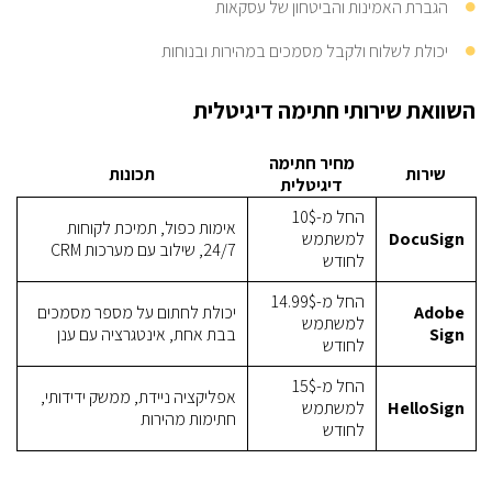
הגברת האמינות והביטחון של עסקאות
יכולת לשלוח ולקבל מסמכים במהירות ובנוחות
השוואת שירותי חתימה דיגיטלית
מחיר חתימה
שירות
תכונות
דיגיטלית
החל מ-10$
אימות כפול, תמיכת לקוחות
DocuSign
למשתמש
24/7, שילוב עם מערכות CRM
לחודש
החל מ-14.99$
Adobe
יכולת לחתום על מספר מסמכים
למשתמש
Sign
בבת אחת, אינטגרציה עם ענן
לחודש
החל מ-15$
אפליקציה ניידת, ממשק ידידותי,
HelloSign
למשתמש
חתימות מהירות
לחודש