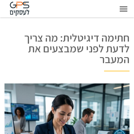
יגיטל
טכנולוגיות
חינוך
פודקאסט
בין
חתימה דיגיטלית: מה צריך
עסקיות
מצפן
לקוחותינו
לדעת לפני שמבצעים את
להצלחה
המעבר