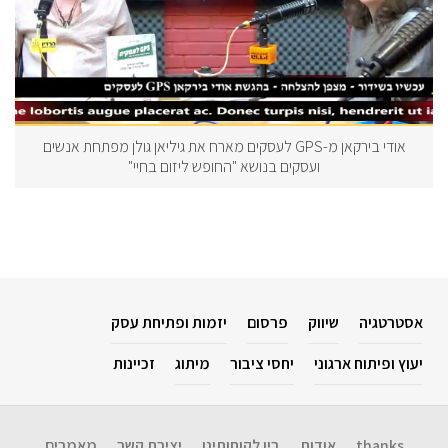
אודי בירקאן מ-GPS לעסקים מארח את גיליאן גולן מפתחת אנשים
ועסקים בנושא "החופש ליזום בחיי"
אסטרטגיה
שיווק
פרסום
יזמות ופתיחת עסק
יעוץ ופיתוח ארגוני
יחסי ציבור
מיתוג
זכיינות
thanks
אודות
בין לקוחותינו
יצירת קשר
מאמרים