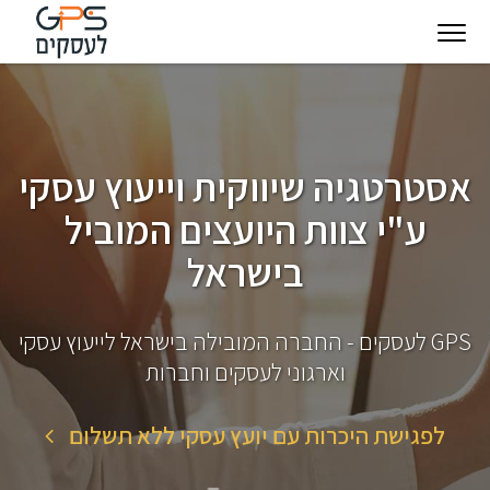
יגיטל
טכנולוגיות
חינוך
פודקאסט
בין
עסקיות
מצפן
לקוחותינו
אסטרטגיה שיווקית וייעוץ עסקי
להצלחה
ע"י צוות היועצים המוביל
בישראל
GPS לעסקים - החברה המובילה בישראל לייעוץ עסקי
וארגוני לעסקים וחברות
לפגישת היכרות עם יועץ עסקי ללא תשלום