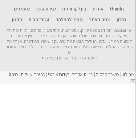
thanks
אודות
בין לקוחותינו
יצירת קשר
מאמרים
מילון
מפת האתר
מצפן להצלחה​
עמוד הבית
תקנון
Disclaimer: המידע בנושא שיווק, אסטרטגיה, יחסי ציבור, פרסום, יזמות ופתיחת
עסקים, יעוץ ופיתוח ארגוני וכו' המוגש כאן הינו שירות לציבור. אין אנו ערבים
נכונות המידע ועדכניותו ולכל תוצאה שתיגרם עקב שימוש במידע זה. אין לראות
ידע כל המלצה לביצוע פעולה. האתר כולל מידע עדכני רב. כל הזכויות שמורות
©
האתר מקודם ע״י
אקזיט טכנולוגיות
 לוגו
|
משרד פרסום
|
בניית אתרים
|
קידום אורגני
|
כתיבה שיווקית
|
מיתוג