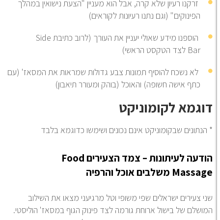
זרקנו רעיון שלא קרה, אבל הוא מעניין "הצעת נישואין במהלך
הפינוקים" (וגם נתנו רעיונות לקוראים)
הוספנו מידע שאולי יעניין את העורך (לרוב כתיבת
Side
Bar
לצד הטקסט הראשי)
לא נשכח להוסיף תמונות צבע גדולות שמראות את המסאז' (עם
כתף אישה חשופה) והאוכל (בוהק ומעורר תיאבון)
וגמא לקומוניקט
הנתונים שבקומוניקט אינם נכונים ושימשו כדוגמא בלבד
דעה לעיתונות
–
צמד הצעירים
Food
Massag
משלבים אוכל והרפיה
י צעירים ישראלים שפי משופי וטל מרגיעני מצאו את השילוב
ושלם של בישול ארוחת גורמה לצד פינוק הגוף במסאז' הוליסטי.