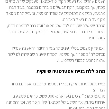
ניים שהקימו את העסק הקרוי פוד-מסאז', מעניקים שירות ביתי בו
חי, שף במקצועו, רוקח תבשילים מובחרים במטבח, בעוד חברו
גיעני, מניח את המזמינים על שולחן המסאז', ומעניק להם מסאז'
יף עד תום בישול הארוחה.
מד שמשלב שמן זית לצד שמן מסאג' זוכה כבר להזמנות רבות,
יוחד מצד בני זוג רומנטים, שמצאו דרך מקורית ואינטימית יותר
גוג יחדיו.
נו עדיין מצפים בכיליון עיניים להצעת החתונה הראשונה שנהיה
כחים לה" מספר השף משופי. "למרות שאני חושב שהיה לנו לקוח
צה להציע ולבסוף השתפן
…
".
 כוללת בניית אסטרטגיה שיווקית
יית אסטרטגיות שיווקיות כוללת מספר מרכיבים, אשר נבנים זה
ד זה:
מרגיעני מסר: "יש כיום בישראל כ- 300 שפים פרטיים שמציעים
וחות ביתיות, אך השילוב של המסאז' שלי, הופך את זמן ההמתנה
הנה וייחודי בפני עצמו".