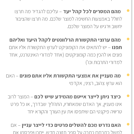
מהם המסרים לכל קהל יעד
– עליכם להגדיר מה תרצו
לחולל באמצעות החשיפה למוצר שלכם. מה תרצו שהציבור
יחשוב וירגיש על המוצר שלכם.
מהם ערוצי התקשורת הרלוונטים לקהל היעד ואליהם
תפנו
– יש להתאים את הקומוניקט לערוץ התקשורת אליו אתם
פונים או להכין כמה קומוניקטים (אחד למדורי האינטרנט, אחד
למדורי התרבות וכו')
מה מעניין את אמצעי התקשורת אליו אתם פונים
– האם
הוא ערוץ צהוב, רציני, אקדמי
כיצד ניתן לייצר אייטם מהמידע שיש לכם
– המוצר לרוב
אינו מעניין, אך האדם שמאחוריו, התהליך שבדרך, או כל פרט
טריוויה פיקנטי הם שיתפסו את עין העורך והקורא יחד
האם נדרש מכם להשלים פרטים כדי לייצר עניין
– אם
למשל כתבתם כתבה על ספר תזונה חדש, ייתכן ויפרסמו את