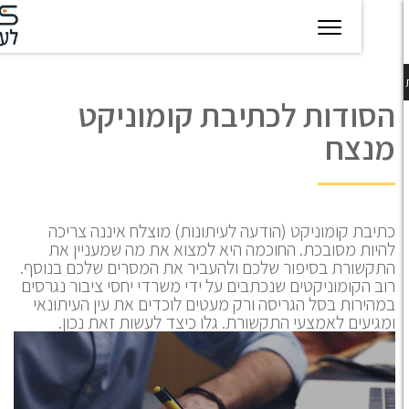
יגיטל
טכנולוגיות
חינוך
פודקאסט
בין
סודות לכתיבת קומוניקט
עסקיות
מצפן
לקוחותינו
נצח
להצלחה
יבת קומוניקט (הודעה לעיתונות) מוצלח איננה צריכה
יות מסובכת. החוכמה היא למצוא את מה שמעניין את
קשורת בסיפור שלכם ולהעביר את המסרים שלכם בנוסף.
ב הקומוניקטים שנכתבים על ידי משרדי יחסי ציבור נגרסים
הירות בסל הגריסה ורק מעטים לוכדים את עין העיתונאי
גיעים לאמצעי התקשורת. גלו כיצד לעשות זאת נכון.