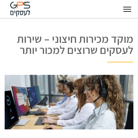
יגיטל
טכנולוגיות
חינוך
פודקאסט
בין
מוקד מכירות חיצוני – שירות
עסקיות
מצפן
לקוחותינו
לעסקים שרוצים למכור יותר
להצלחה