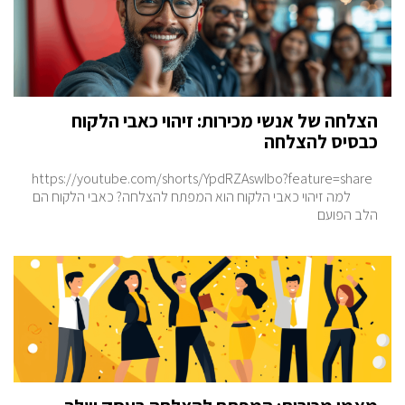
הצלחה של אנשי מכירות: זיהוי כאבי הלקוח
כבסיס להצלחה
https://youtube.com/shorts/YpdRZAswIbo?feature=share
למה זיהוי כאבי הלקוח הוא המפתח להצלחה? כאבי הלקוח הם
הלב הפועם