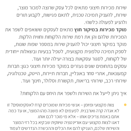
שירות מכירות חיצוני מתאים לכל עסק שרוצה למכור מוצר,
שירות, להעניק תמיכה טכנית, לתאם פגישות, לקבוע תורים
ולהניע לפעולה כלשהי.
מוקד מכירות במיקור חוץ
מתאים לעסקים ששואפים לשפר את
המכירות שלהם והן את רמת שירות הלקוחות וחווית הלקוח.
מוקד במיקור חיצוני יכול להעניק שירות במספר שפות שונות,
לספק תמיכה טלפונית מקצועית, לטפל בבעיות ובשאלות ייחודית
של לקוחות, לסגור עסקאות בצורה יעילה יותר ועוד.
עסקים בתחומים שונים נעזרים במוקד מכירות חיצוני כגון: חברות
קמעונאות, אתרי סחר באונליין, חברות תיירות, הייטק, טכנולוגיה,
שירותי רכב, שירותי בריאות, תקשורת וסלולר, חינוך ועוד.
איך ניתן לייעל את השירות ולשפר את היחס עם הלקוחות?
צוות מקצועי ומיומן – אנשי מכירות שמוכרים קרח לאסקימוסים? זו
לא אגדה קרה ואורבנית. לפעמים לא משנה מהו המוצר, או עד כמה
אתם באמת צריכים אותו – אלא מי מוכר לכם אותו.
דאגו לצוות מקצועי עם אוריינטציה שיווקית שבקיא בכל רזי המוצר
והשירות שלכם, העניקו להם את הכלים וההכשרה הנדרשים לעמוד