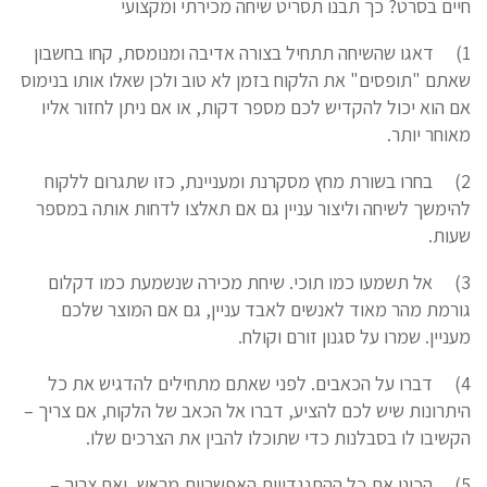
חיים בסרט? כך תבנו תסריט שיחה מכירתי ומקצועי
1)
דאגו שהשיחה תתחיל בצורה אדיבה ומנומסת, קחו בחשבון
שאתם "תופסים" את הלקוח בזמן לא טוב ולכן שאלו אותו בנימוס
אם הוא יכול להקדיש לכם מספר דקות, או אם ניתן לחזור אליו
מאוחר יותר.
2)
בחרו בשורת מחץ מסקרנת ומעניינת, כזו שתגרום ללקוח
להימשך לשיחה וליצור עניין גם אם תאלצו לדחות אותה במספר
שעות.
3)
אל תשמעו כמו תוכי. שיחת מכירה שנשמעת כמו דקלום
גורמת מהר מאוד לאנשים לאבד עניין, גם אם המוצר שלכם
מעניין. שמרו על סגנון זורם וקולח.
4)
דברו על הכאבים. לפני שאתם מתחילים להדגיש את כל
היתרונות שיש לכם להציע, דברו אל הכאב של הלקוח, אם צריך –
הקשיבו לו בסבלנות כדי שתוכלו להבין את הצרכים שלו.
5)
הכינו את כל ההתנגדויות האפשריות מראש, ואם צריך –