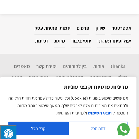
אסטרטגיה
שיווק
פרסום
יזמות ופתיחת עסק
יעוץ ופיתוח ארגוני
יחסי ציבור
מיתוג
זכיינות
thanks
אודות
בין לקוחותינו
יצירת קשר
מאמרים
מילון
מפת האתר
מצפן להצלחה​
עמוד הבית
תקנון
מדיניות פרטיות וקבצי עוגיות
Disclaimer: המידע בנושא שיווק, אסטרטגיה, יחסי ציבור, פרסום, יזמות ופתיחת
עסקים, יעוץ ופיתוח ארגוני וכו' המוגש כאן הינו שירות לציבור. אין אנו ערבים
אנו עושים שימוש בעוגיות (Cookies) וכלי ניטור כדי לשפר את חוויית הגלישה
לנכונות המידע ועדכניותו ולכל תוצאה שתיגרם עקב שימוש במידע זה. אין לראות
במידע כל המלצה לביצוע פעולה. האתר כולל מידע עדכני רב. כל הזכויות שמורות
ולהתאים את השירותים שלנו לצרכים שלך. המשך שימוש באתר מהווה
©
הסכמה ל
תנאי השימוש
ולמדיניות הפרטיות.
האתר מקודם ע״י
אקזיט טכנולוגיות
דחה הכל
קבל הכל
עיצוב לוגו
|
משרד פרסום
|
בניית אתרים
|
קידום אורגני
|
כתיבה שיווקית
|
מיתוג
03-5792920
עסקי