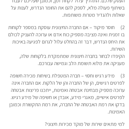
העסק שלכם. התהליך עלול לקחת זמן, וכמובן שעליכם לעבוד
בשיתוף פעולה מלא, לספק להם את החומר הנדרש, לענות על
שאלות ולהגדיר מטרות משותפות.
2)
חוסר מיקוד – אם החברה החיצונית עוסקת במספר לקוחות
בו זמנית ואינה מציבה מספיק כוח אדם או ערוכה להעניק לכולם
את היחס הנדרש, דבר זה בהחלט עלול לגרום לפגיעה באיכות
השירות.
הקיפדו לבחור בחברה חיצונית שמתמקדת בלקוחות שלה,
מעניקה את מלוא תשומת הלב וגמישה עבורכם.
3)
מידע רגיש וחסוי – חברה המטפלת בשיחות מכירה חשופה
לפרטים רגישים, הן של החברה והן של הלקוח. אם החברה אינה
ערוכה מספיק מבחינת אבטחה ואמינות, ייתכנו פריצות אבטחה
לפרטים אישיים, מאגרי מידע, אובדן או חשיפה של מידע רגיש.
בדקו את רמת האבטחה של החברה, את רמת התקשורת וכמובן
האמינות.
למי מתאים שירות של מוקד מכירות חיצוני?