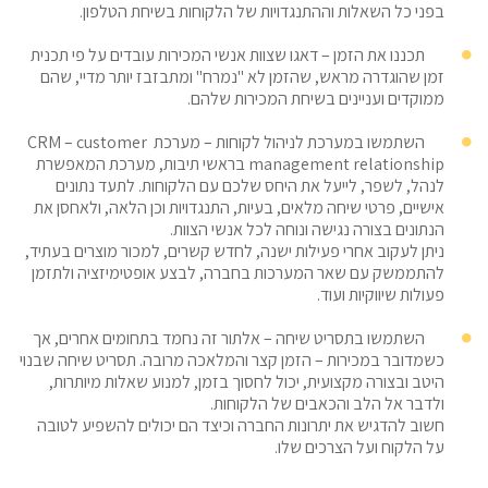
בפני כל השאלות וההתנגדויות של הלקוחות בשיחת הטלפון.
תכננו את הזמן – דאגו שצוות אנשי המכירות עובדים על פי תכנית
זמן שהוגדרה מראש, שהזמן לא "נמרח" ומתבזבז יותר מדיי, שהם
ממוקדים ועניינים בשיחת המכירות שלהם.
השתמשו במערכת לניהול לקוחות – מערכת
customer
–
CRM
management relationship
בראשי תיבות, מערכת המאפשרת
לנהל, לשפר, לייעל את היחס שלכם עם הלקוחות. לתעד נתונים
אישיים, פרטי שיחה מלאים, בעיות, התנגדויות וכן הלאה, ולאחסן את
הנתונים בצורה נגישה ונוחה לכל אנשי הצוות.
ניתן לעקוב אחרי פעילות ישנה, לחדש קשרים, למכור מוצרים בעתיד,
להתממשק עם שאר המערכות בחברה, לבצע אופטימיזציה ולתזמן
פעולות שיווקיות ועוד.
השתמשו בתסריט שיחה – אלתור זה נחמד בתחומים אחרים, אך
כשמדובר במכירות – הזמן קצר והמלאכה מרובה. תסריט שיחה שבנוי
היטב ובצורה מקצועית, יכול לחסוך בזמן, למנוע שאלות מיותרות,
ולדבר אל הלב והכאבים של הלקוחות.
חשוב להדגיש את יתרונות החברה וכיצד הם יכולים להשפיע לטובה
על הלקוח ועל הצרכים שלו.