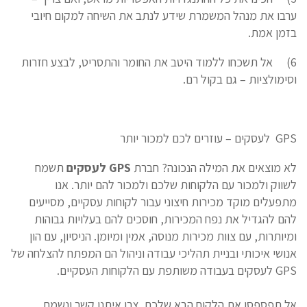
ערבו את מנהל המשמרת שידע לנתב את השיחה למקום חיובי
בזמן אמת.
6)
אל תשכחו ללמוד היטב את החומר והתסריט, לבצע חזרות
וסימולציות – גם בקול רם.
GPS
לעסקים – עוזרים לכם למכור יותר
לא מוצאים את המילה הנכונה? חברת
GPS
לעסקים
תשמח
לשווק ולמכור עם הלקוחות שלכם ולמכור להם יותר. אנו
מתפעלים מוקד מכירות חיצוני עבור לקוחות עסקיים, מסייעים
להם להגדיל את נפח המכירות, חוסכים להם בעלויות גבוהות
ומיותרות, עם צוות מכירות מנוסה, אמין ומיומן. הניסיון, עם הון
אנושי איכותי ובניית תהליכי עבודה וניהול הם המפתח להצלחה של
GPS
לעסקים בעבודה משותפת עם הלקוחות העסקיים.
אל תפספסו את הלקוח הבא שלכם, צרו איתנו קשר ונשמח