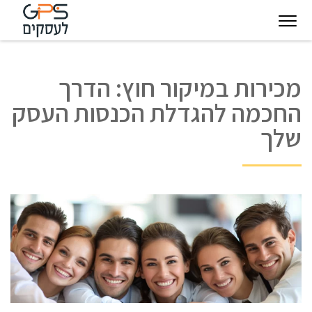
יגיטל
טכנולוגיות
חינוך
פודקאסט
בין
מכירות במיקור חוץ: הדרך
עסקיות
מצפן
לקוחותינו
החכמה להגדלת הכנסות העסק
להצלחה
שלך