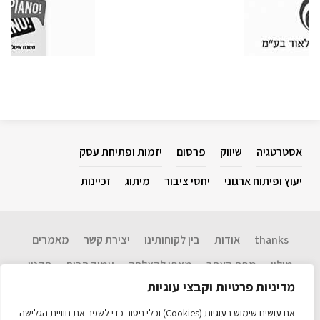
אסטרטגיה
שיווק
פרסום
יזמות ופתיחת עסק
יעוץ ופיתוח ארגוני
יחסי ציבור
מיתוג
זכיינות
thanks
אודות
בין לקוחותינו
יצירת קשר
מאמרים
מילון
מפת האתר
מצפן להצלחה​
עמוד הבית
תקנון
מדיניות פרטיות וקבצי עוגיות
Disclaimer: המידע בנושא שיווק, אסטרטגיה, יחסי ציבור, פרסום, יזמות ופתיחת
עסקים, יעוץ ופיתוח ארגוני וכו' המוגש כאן הינו שירות לציבור. אין אנו ערבים
אנו עושים שימוש בעוגיות (Cookies) וכלי ניטור כדי לשפר את חוויית הגלישה
לנכונות המידע ועדכניותו ולכל תוצאה שתיגרם עקב שימוש במידע זה. אין לראות