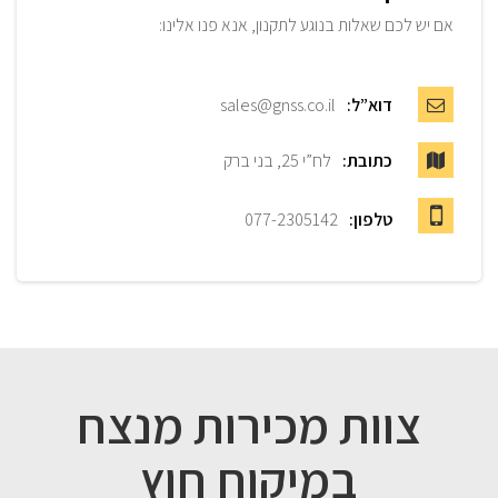
אם יש לכם שאלות בנוגע לתקנון, אנא פנו אלינו:
דוא”ל:
sales@gnss.co.il
כתובת:
לח”י 25, בני ברק
טלפון:
077-2305142
צוות מכירות מנצח
במיקוח חוץ