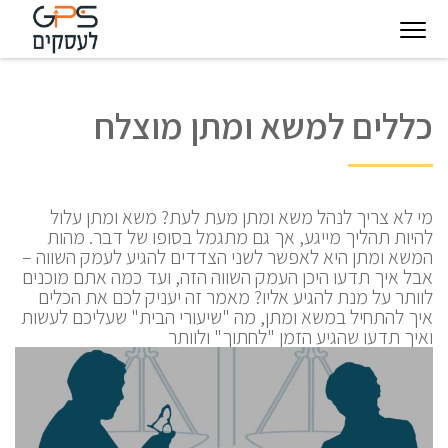
יגיטל
טכנולוגיות
חינוך
פודקאסט
בין
כללים למשא ומתן מוצלח
עסקיות
מצפן
לקוחותינו
להצלחה
מי לא צריך לנהל משא ומתן מעת לעת? משא ומתן עלול
להיות תהליך מייגע, אך גם מתגמל בסופו של דבר. מהות
המשא ומתן היא לאפשר לשני הצדדים להגיע לעמק השווה –
אבל איך תדעו היכן העמק השווה הזה, ועד כמה אתם מוכנים
לוותר על מנת להגיע אליו? מאמר זה יעניק לכם את הכלים
איך להתחיל במשא ומתן, מה "שיעורי הבית" שעליכם לעשות
ואיך תדעו שהגיע הזמן "לחתוך" ולוותר