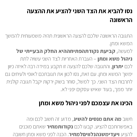
נסו להביא את הצד השני להציע את ההצעה
הראשונה
התגובה הראשונה שלכם להצעה הראשונית תהיה משמעותית להמשך
המשא ומתן.
למעשה,
קביעת
נקודת
הפתיחה
היא
החלק
הבעייתי
של
ניהול
משא
ומתן
– העברת האחריות לצד השני עשויה לתת
לכם
יתרון
, והתגובה שלכם להצעה זו תקבע במידה רבה לאיזה כיוון
ימשך המשא ומתן. עם זאת, נסו לכוון את תגובתכם לאופי ולעיתים גם
לתרבות הצד השני. כך למשל, סוחר בשוק ירקות יקבל תגובה קולנית
יותר ממך, בעוד שאיש עסקים יפני לא.
הכינו את עצמכם לפני ניהול משא ומתן
חשוב
מה אתם מנסים להשיג
, מדוע זה חשוב לכם ומה
באפשרותכם להציע. קבעו לכם
נקודות
מחיר
שאתם מוכנים
להציע
ויעדי
משנה
נלווים
למחיר
. הכנה לפני משא ומתן חשובה