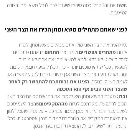
עושים את זה? להלן כמה טיפים שיעזרו לכם לנהל משא ומתן בצורה
המייטבית:
לפני שאתם מתחילים משא ומתן הכירו את הצד השני
נסו להכיר את הצד השני מולו אתם מנהלים משא ומתן. למדו
אודות
מתחרים
אפשריים
ולמדו את
התחום
בו אתם מתכוונים
לנהל דיאלוג. לא כדאי לבוא למשא ומתן אם אתם לא מוכנים.
למעשה, ככל שתהיו מוכנים יותר – כך תוכלו להגיע לתוצאות טובות
יותר. נסו לקבוע האם הצד השני אכן מעוניין בכנות להגיע לפשרה או
לעמק השווה. בנוסף,
הציגו את נכונותכם להתפשר רק לאחר
שהצד השני הביע אף הוא הסכמה
.
זכרו:
מטרת המשא ומתן היא ללמוד את התנאים לפיהם הצד השני
יסכים להתפשר. מטרתכם לגלות
מה
המקסימום
שהצד השני יסכים
לשלם עבור דבר מה, או מוכן למכור עבורכם – על מנת שתוכלו לכוון
את הצעתכם המקורית את תגובתכם למקום הנכון אסטרטגית. ככל
שתעשו יותר "שיעורי בית", התוצאות ידברו בעד עצמן.