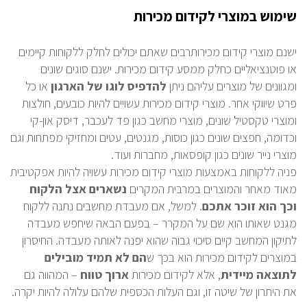
שימוש במוצרי לקידום מכירות
ישנם מוצרי קידום מכירותרבים שאתם יכולים לחלק ללקוחות קיימים
או פוטנציאליים כחלק ממסע קידום מכירות. ישנם סוגים שונים
ומגוונים של מוצרים עליהם ניתן
להדפיס
לוגו
של
הארגון
או כל
פרט שיווקי אחר. מוצרי קידום מכירות עשויים להיות כובעים, חולצות
ומוצרי טקסטיל שונים, מוצרי מחשב כגון פד לעכבר, דיסק און-קי
וכדומה, חפצים שונים כגון כוסות, מגנטים, עטים ומחזיקי מפתחות וגם
מוצרי נייר שונים כגון קופסאות, מחברות ועוד.
פניה ללקוחות באמצעות מוצרי קידום מכירות עשויה להיות אפקטיבית
מאוד מאחר והמוצרים במרבית המקרים
נשארים אצל הלקוח
וכך הוא זוכר אתכם
. למשל, אם מעבדת מחשבים נתנה ללקוח
מגנט שאותו הוא שם על המקרר – בפעם הבאה שיחפש מעבדה
לתיקון המחשב קיים סיכוי גבוה שהוא יפנה לאותה מעבדה. החיסרון
במוצרים לקידום מכירות הוא בכך ש
הם לא תמיד מובילים
לתוצאה מיידית
, אלא לקידום מכירות
ארוך
טווח
– המהווה גם
את היתרון של שיטה זו, וגם העלות הכספית שלהם עלולה להיות יקרה.