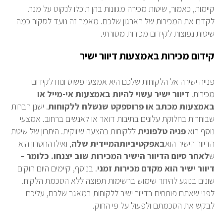
קיימות, כאמור, שיטות מכירה מגוונות בהן תוכלו לנקוט על מנת
לקדם את המכירות של הארגון שלכם. מאמר זה נועד לסקור כמה
שיטות נפוצות לקידום מכירות מסורתי.
קידום מכירות באמצעות דיוור ישיר
פנייה ישירה אל הלקוחות שלכם היא אמצעי פשוט ונוח לקידום
מכירות.
דיוור ישיר עשוי להיות באמצעות אי-מייל או
באמצעות מכתב או פרוספקט שנשלח ללקוחות
. ישנן חברות
שבוחרות בחלוקת עלונים בתיבות דואר או לאנשים ברחוב. אמצעי
נוסף הוא
פניה
טלפונית
ללקוחות בהצעה שיווקית. היתרון של שיטת
הדיוור הישיר הוא
באפקטיביות
המיידית
שלה
, ואילו החסרון הוא
ש
לאחר סיום הדיוור הישיר המכירות שוב יצנחו. כלומר –
דיוור ישיר הוא מקדם מכירות זמני
. בנוסף, קיימים היום חוקים
שונים בנוגע להיתר שימוש ברשימות תפוצה ללא הסכמת הלקוח.
לפני שאתם פותחים בדיוור ישיר ללקוחות במאגר שלכם, עליכם
לבקש את הסכמתם ולפעול על פי החוק.