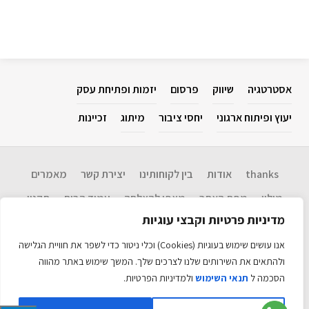
אסטרטגיה
שיווק
פרסום
יזמות ופתיחת עסק
יעוץ ופיתוח ארגוני
יחסי ציבור
מיתוג
זכיינות
thanks
אודות
בין לקוחותינו
יצירת קשר
מאמרים
מילון
מפת האתר
מצפן להצלחה​
עמוד הבית
תקנון
מדיניות פרטיות וקבצי עוגיות
Disclaimer: המידע בנושא שיווק, אסטרטגיה, יחסי ציבור, פרסום, יזמות ופתיחת
עסקים, יעוץ ופיתוח ארגוני וכו' המוגש כאן הינו שירות לציבור. אין אנו ערבים
אנו עושים שימוש בעוגיות (Cookies) וכלי ניטור כדי לשפר את חוויית הגלישה
לנכונות המידע ועדכניותו ולכל תוצאה שתיגרם עקב שימוש במידע זה. אין לראות
במידע כל המלצה לביצוע פעולה. האתר כולל מידע עדכני רב. כל הזכויות שמורות
ולהתאים את השירותים שלנו לצרכים שלך. המשך שימוש באתר מהווה
©
הסכמה ל
תנאי השימוש
ולמדיניות הפרטיות.
האתר מקודם ע״י
אקזיט טכנולוגיות