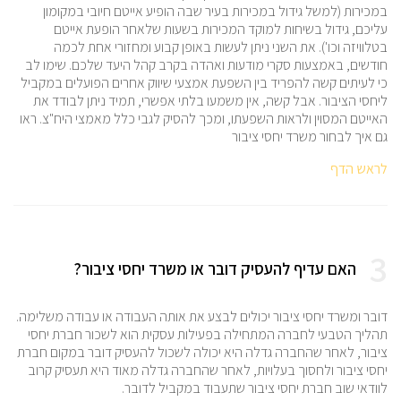
במכירות (למשל גידול במכירות בעיר שבה הופיע אייטם חיובי במקומון
עליכם, גידול בשיחות למוקד המכירות בשעות שלאחר הופעת אייטם
בטלוויזה וכו'). את השני ניתן לעשות באופן קבוע ומחזורי אחת לכמה
חודשים, באמצעות סקרי מודעות ואהדה בקרב קהל היעד שלכם. שימו לב
כי לעיתים קשה להפריד בין השפעת אמצעי שיווק אחרים הפועלים במקביל
ליחסי הציבור. אבל קשה, אין משמעו בלתי אפשרי, תמיד ניתן לבודד את
האייטם המסוין ולראות השפעתו, ומכך להסיק לגבי כלל מאמצי היח"צ. ראו
גם איך לבחור משרד יחסי ציבור
לראש הדף
3
האם עדיף להעסיק דובר או משרד יחסי ציבור?
דובר ומשרד יחסי ציבור יכולים לבצע את אותה העבודה או עבודה משלימה.
תהליך הטבעי לחברה המתחילה בפעילות עסקית הוא לשכור חברת יחסי
ציבור, לאחר שהחברה גדלה היא יכולה לשכול להעסיק דובר במקום חברת
יחסי ציבור ולחסוך בעלויות, לאחר שהחברה גדלה מאוד היא תעסיק קרוב
לוודאי שוב חברת יחסי ציבור שתעבוד במקביל לדובר.