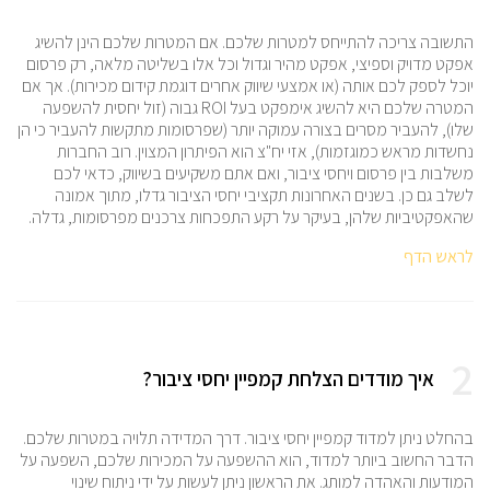
התשובה צריכה להתייחס למטרות שלכם. אם המטרות שלכם הינן להשיג
אפקט מדויק וספיצי, אפקט מהיר וגדול וכל אלו בשליטה מלאה, רק פרסום
יוכל לספק לכם אותה (או אמצעי שיווק אחרים דוגמת קידום מכירות). אך אם
המטרה שלכם היא להשיג אימפקט בעל ROI גבוה (זול יחסית להשפעה
שלו), להעביר מסרים בצורה עמוקה יותר (שפרסומות מתקשות להעביר כי הן
נחשדות מראש כמוגזמות), אזי יח"צ הוא הפיתרון המצוין. רוב החברות
משלבות בין פרסום ויחסי ציבור, ואם אתם משקיעים בשיווק, כדאי לכם
לשלב גם כן. בשנים האחרונות תקציבי יחסי הציבור גדלו, מתוך אמונה
שהאפקטיביות שלהן, בעיקר על רקע התפכחות צרכנים מפרסומות, גדלה.
לראש הדף
2
איך מודדים הצלחת קמפיין יחסי ציבור?
בהחלט ניתן למדוד קמפיין יחסי ציבור. דרך המדידה תלויה במטרות שלכם.
הדבר החשוב ביותר למדוד, הוא ההשפעה על המכירות שלכם, השפעה על
המודעות והאהדה למותג. את הראשון ניתן לעשות על ידי ניתוח שינוי