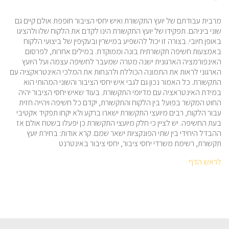
מרבית עבודתם של יועץ התקשורת ואיש יחסי הציבור חופפת אולם קיים גם
שוני ביניהם. תפקידו של יועץ התקשורת הינו לקדם את הלקוח שלו ולהציגו
באופן חיובי. בצורה זו יכול להשפיע במישרין ובעקיפין של ביצועי הלקוח
באמצעות חשיפה תקשורתית בונה וממוקדת. במילים אחרות, לפרסום
האינפורמציה הארגונית ישנה מטרה שמעבר לחשיפה עצמה ועל היועץ
הארגוני לראות את התמונה הכוללת ולהנחות את המלכי האינטראקציה עם
התקשורת. כל האמור נכון גם לגבי איש יחסי הציבור והשוני המהותי הוא
במידת האינטראציה עם מדיומי התקשורת. בעוד שאיש יחסי הציבור יהיה
החוט המקשר בפועל בין הלקוח והתקשורת, יקדם כל חשיפה ויהייה חזית
עבור הלקוח, רבים מיועצי התקשורת ישארו ברקע ולא יקחו תפקיד אקטיבי
בעת החשיפה. יש לציין כי חלק מיועצי התקשורת כן יפעלו בשטח אולם אז
ההבדל היחידי בין שתי הפונקציות ישאר שמם. קרא אודות: בחירת יועץ
תקשורת, רשימת משרדי יחסי ציבור, יחסי ציבור באינטרנט
לראש הדף