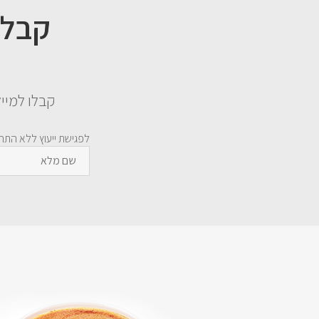
קבלו למייל קובץ PDF המכיל 3 פרקים סופר ח
לפגישת ייעוץ ללא התחי