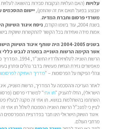
עלויות
(האם העלויות הנקובות סבירות בהשוואה לעלויות 
שבוצע בפועל תואם את זה שהוזמן),
יישום ההסכמים ע
משרדי פרסום וחברת המדיה
.
בשנת 2004, עוד בשמו הקודם,
ניסח איגוד השיווק ה
אמות מידה ואחידות בכל הקשור להתקשרות שיווקית בישר
בשנים 2004-2005 היה שותף איגוד השיווק הישראלי
אשר הקימה הרשות השנייה במטרה לגבש כללי 
הרשות השנייה לטלו
מאפשרים גזירת הנחיות מעשיות בדבר נהלים ופתרון בעיו
ונהלי הפיקוח על הפרסומות – "
מדריך האתיקה לפרסומות
לאחר העריכה וההסכמה על המדריך, הרשות השנייה, איגוד
הישראלי), החלו להעניק "
תו אתי
" למשרדי פרסום (פרסומ
השתתפו בהשתלמות בנושא. תו אתי זה מקנה לבעליו פטור
לציין כי למנכ"ל הרשות השנייה הסמכות לשלול תו אתי זה
איגוד השיווק הישראלי הינו חבר בפדרציית המפרסמים ה
מרחבי העולם.
למד כאן כיצד לבחור
משרד פרסום
ומיהם
משרדי הפר