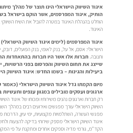
הותיק, איגוד המפרסמים, אשר הוקם בישראל בשנת 61
הוחלט בהנהלת האיגוד במטרה להוביל את השיח השיווקי בי
האיגוד.
איגוד המפרסמים (לימים איגוד השיווק הישראלי)
הישראלי: אסם, אל על, בנק לאומי, בנק הפועלים, דובק, יצ
ותנובה.
חברות אלו אשר היו חברות בהתאחדות התע
שייצג את תחום השיווק והפרסום בפני הרשויות, י
ביעילות והגינות – בשמו החדש: איגוד השיווק הי
ארגונים ועסקים מובילים במגוון ענפים ותעשיות 
רק חברות וארגונים נהנים משירותיו ומכוחו של איגוד השיווק
השיווק הישראלי עורך מפגשים ואירועים רבים במהלך השנ
מפגשי העשרה, השתלמויות מקצועיות, ימי עיון, הדרכות פנ
איגוד השיווק הישראלי מספק שירותי בדיקה להצעות ולחשב
הקד"מ, גורמי מדיה וספקים אחרים ומתקנת על פי המקו