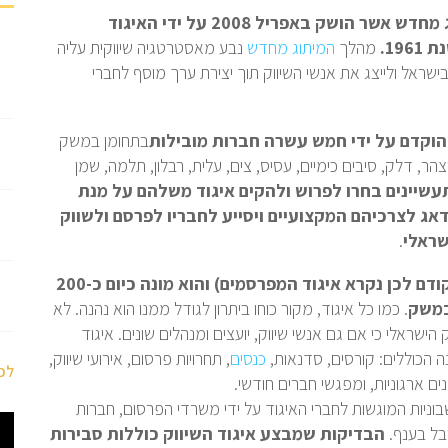
איגוד השיווק הישראלי הינו תוצר של מהלך מיתוג מחדש אשר הושק באפריל 2008 על ידי האיגוד
19.
מהלך
המיתוג מחדש
נבע מאסטרטגיה שיווקית עליה
שראל ולייצג את אנשי השיווק תוך יצירת ערך מוסף לחברי
 הוקדם על ידי חמש עשרה חברות מובילות
בתחומן במשק
הר, דלק, סיבים כימיים, עסיס, צים, עלית, רבלון, תלמה, שמן
שיינים בחרו לפרוש ולהקים איגוד משלהם על מנת
דאג לצרכיהם המקצועיים ויסייע לחבריו לפרסם ולשווק
שראלי
.
מיום הקמתו גדל איגוד השיווק הישראלי (כאמור קודם לכן נקרא איגוד המפרסמים) והוא מונה כיום כ-200
במשק
. כמו כל איגוד, מקור כוחו ביתרון לגודל ממנו הוא נהנה. לא
 הישראלי כי אם גם אנשי שיווק, יועצים ומנהלים שונים. איגוד
ה הכוללים: קורסים, סדנאות,
כנסים
, תחרויות פרסום, אירועי שיווק,
לכ
ים ארגוניות, ומפגשי חברים חודשי.
וניות המוגשות לחברי האיגוד על ידי משרדי הפרסום, חברות
בל בענף.
הבדיקות שמבצע איגוד השיווק כוללות סבירות