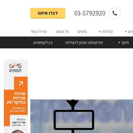
03-5792920
דברו איתנו
תוג
מכירות
טיפים
מי אנחנו
יצירת קשר
חינוך
פודקאסט מצפן להצלחה
בין לקוחותינו