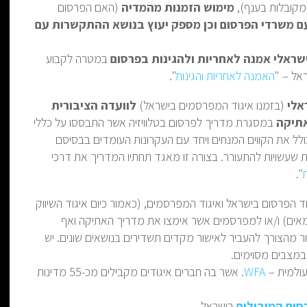
מקובלות בענף),
מימוש הזמנות מהמדיה
(האם הפרסום
ם משרדי הפרסום וכן מספק יעוץ בנושא ההתקשרות עם
ישראלי אמנה לאחריות ולהגינות בפרסום
במטרה לקבוע
אל – "
האמנה לאחריות והגינות
".
(בזמנו איגוד המפרסמים בישראל)
לוועדה הציבורית
אתיקה
במסגרת מדריך לפרסום בטלוויזיה אשר התבססו על כללי
ויזיהולרדיו התשנ"ד, 1994. המדריך כולל את הקווים המנחים ויחד עם העקרונות העומדים בבסיסם
ת שעשויות להתעורר. בצורה זו מאגד תחתיו המדריך את דרכי
".
 הפרסום בישראל ואיגוד המפרסמים, (כאמור כיום איגוד השיווק
אים) ו/או למפרסמים אשר אימצו את מדריך האתיקה ואף
 מהצורך להעביר לאישור מקדים תשדירים בנושאים שונים. יש
 במצבים מסוימים.
עולמית –
WFA
. אשר בה חברים איגודים מקבילים מכ-55 מדינות
סום המובילים
בישראל.