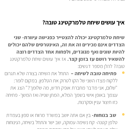
איך עושים שיחת טלמרקטינג טובה?
שיחת טלמרקטינג יכולה להצטייר כפגישה עיוורת- שני
הצדדים אינם מכירים זה את זה, האינטרסים שלהם יכולים
להיות שונים ואף מנוגדים, ולפחות אחד הצדדים רוצה
להשאיר רושם עז בזמן קצר.
אז איך עושים שיחת טלמרקטינג
טובה? להלן מספר דגשים:
פתיחה טובה לשיחה –
התחל את השיחה בצורה שלא תגרום
ללקוח מצדו השני של הקו לטרוק את הטלפון. במקום לומר:
"שלום, אני מדבר מחברת אופק חדש, מה שלומך?" הצג את
עצמך באופן אישי בשמך המלא, המתן שנייה ואז המשך- פתיחה
כזו תיצור עניין וסקרנות.
שב בנוחות-
בין אם אתה יושב במשרד מרווח או ספון בעמדת
טלפן קטנה- קח נשימה עמוקה, שב ישר והתחל בשיחה, הנינוחות