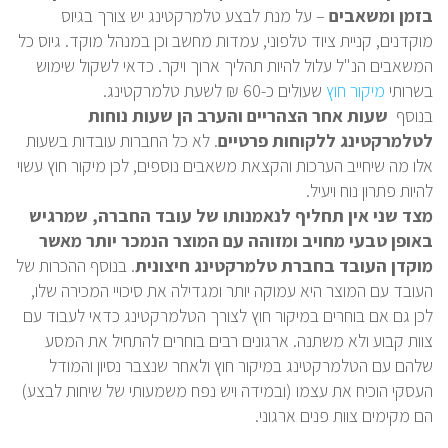
בזמן ומשאבים
– על מנת לבצע טלמרקטינג יש צורך בגיוס
מוקדנים, קניית ציוד טלפוני, עמדות מחשב וכן במנהל מוקד. גיוס כל
המשאבים הנ"ל עלול להיות תהליך ארוך ויקר. כדאי לשקול שימוש
בשרותי
מיקור חוץ
שעולים כ-60 ₪ לשעת טלמרקטינג.
בנוסף
שעות אחר הצהריים והערב הן שעות נוחות
לטלמרקטינג ללקוחות פרטיים
. לא כל החברות עובדות בשעות
אלו מה שיחייב הערכות והקצאת משאבים נוספים, לכן מיקור חוץ עשוי
להיות פתרון נוח ויעיל.
מצד שני אין תחליף לנאמנותו של עובד החברה, שמרגיש
באופן טבעי מחויב ומזוהה עם המוצר הנמכר יותר מאשר
מוקדן העובד בחברת טלמרקטינג חיצונית
. בנוסף ההכרות של
העובד עם המוצר היא עמוקה יותר ומגדילה את סיכויי המכירה שלו,
לכן גם אם בוחרים במיקור חוץ לצורך הטלמרקטינג כדאי לעבוד עם
צוות קבוע ולא משתנה. ארגונים רבים בוחרים להתחיל את המסע
שלהם עם הטלמרקטינג במיקור חוץ ולאחר שנצבר נסיון והמודל
העסקי הוכיח את עצמו (ובמידה ויש נפח משמעותי של שיחות לבצע)
הם מקימים צוות פנים ארגוני.