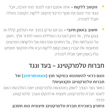
הקשב ללקוח –
אתה אמנם רוצה למכור מהר והרבה, אבל
עצור מדי פעם את שטף הדיבור והקשב ללקוח. הקשבה פעילה
תוביל למכירה.
חשוב באופן חיובי –
גם אם טרקו בפניך את הטלפון, קיללו או
צעקו עליך, אל תיתן לאנרגיה השלילית הזאת לחדור אליך. חשוב
על ההצלחות שלך, על החיוכים שהרגשת ועל הלקוחות המרוצים-
מחשבות אלו יעברו באופן קסום ללקוח הבא אליו תתקשר וישפיעו
עליו באופן חיובי ויובילו למכירה.
חברות טלמרקטינג – בעד ונגד
האם כדאי להשתמש במיקור חוץ (
אאוטסורסינג
) של
חברות טלמרקטינג מקצועיות?
כאשר נוצר הצורך לשווק באמצעות טלמרקטינג ישנה התלבטות האם
לשכור חברת טלמרקטינג חיצונית או להקים מערך טלמרקטינג
פנימי.
היתרון בשכירת חברת טלמרקטינג חיצונית הוא חסכון