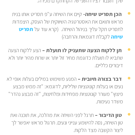
שלך תעבור לצידו השני של הקו ותקדם מכירה.
הכן תסריט שיחה-
קיים את השיחה ע"פ תסריט אותו בנית
מראש ותואם את האסטרטגיה השיווקית של העסק. היצמדות
לתסריט תקל עליך בניהול השיחה. (קרא עוד על
תסריט
שיחה
לקבלת דוגמאות והרחבה)
תן ללקוח הצעה שתעניק לו תועלת –
הצע ללקוח הצעה
שתביא לו תועלת כדוגמת מחיר זול יותר או שרות מהיר יותר ולא
דיבורים כלליים.
דבר בצורה חיובית –
המנע משימוש במילים בעלות אופי לא
נעים או בעלות קונוטציות שליליות, לדוגמא: "זה ממש מבצע
פיצוץ" מעורר קונוטציות מפחידות ומלחיצות, "זה מבצע נהדר"
משדר נעימות.
טון הדיבור –
תרגל לפני השיחה את מהלכה, את תוכנה ואת
טון השיחה, נסה להישמע ענייני ונעים. תרגול מראש יאפשר לך
ליצור הקשבה מצד הלקוח.