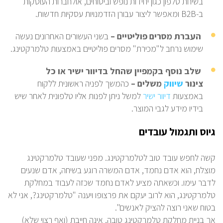
בשיחת טלפון כגון יחידות נופש וביטוחים, אולחברות העוסקות
ב-
B
2
B
ומאפשר ליצור עבורן הזדמנויות עסקיות חדשות.
העברת מסרים פוליטיים –
בשני העשורים האחרונים נעשה
שימוש נרחב ל"מכירת" מסרים פוליטיים באמצעות טלמרקטינג.
שלב נוסף בקמפיין שהחל בדיוור ישיר או כל
צינור
שיווק
משלים –
כהמשך לפניה ראשונית ללקוח
באמצעות
דיוור ישיר
למשל ניתן לפנות אליו טלפונית לאחר שיש
בידיו מידע לגבי המוצר.
גיוס ותגמול עובדים
קשה לחפש עובד טוב לטלמרקטינג. מפני שעובד טלמרקטינג
מוצלח, הוא אדם נחמד, אדם המשרה רוגע בשיחה, אדם שנעים
לדבר עימו. וכשאתה מציע לאדם נחמד שכזה לעבוד במחלקת
טלמרקטינג, הוא לרוב יעקם את פרצופו ויענה "טלמרקטינג?, אני לא
בטוח שאני רוצה להציק לאנשים".
אך בניית מחלקת טלמרקטינג טובה, אינה חייבת (ואף רצוי שלא)