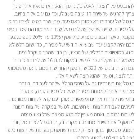
להתבסס על "הצקה לאנשים", נהפוך הוא, האדם אליו אתה פונה
צריך להרגיש שהשיחה הזו טובה בשבילו, וכך גם יגיב אליה בחיוב.
תגמול של עובדים בא כמובן באמצעות מתן שכר בסיס ולצידו בונוס
על מכירות. שניים שלושה שקלים מעל שכר המינימום הם שכר בסיס
מקובל, כאשר הבונוסים צריכים להוסיף 10% עד 20% נוספים. צעד
חכם יהיה לקבוע יעד שבועי או חודשי של מכירות, כדי שיום חלש לא
יפגע במוטיווציה הכללית של הנציג, וכן כדי שהבונוס יקבל נפח
משמעותי בשקלים. כך למשל במקום לתת 16 שקלים בונוס ביום
עבודה, תן בונוס של 320 ש"ח בסוף החודש. הסכום נראה משמעותי
יותר לנציג, ומשהו שהוא רוצה לשאוף אליו.
תגמל את העובדים גם על היחס הכולל שלהם לעבודה, היזהר
מלהפוך אותם למכונות מכירה, שעל כל מכירה טובה, פוגעים
בחמישה לקוחות אחרים ומשאירים אותך עם קהל לקוחות ממורמר.
לעיתים לעבודת הצוות יש חשיבות. למשל במקרה של צוות העונה
לשיחות נכנסות, ואתה מעוניין להימנע ממצב שכל נציג מנסה
"לחטוף" את השיחה מחברו. במקרה זה, תן תגמול לצוות כולו, וכך
תימנע מסכסוך בתוך הצוות, למרות שתסתכן בעוינות של הצוות כלפי
נציג לא מוצלח ש"פוגע בכולם".