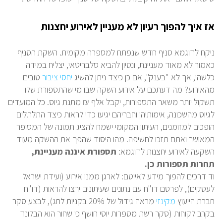
אז איך להפוך רעיון לא מעניין לאירוע יחצנות
ניקח לדוגמא סניף חדש שנפתח למספרה מקומית. השקת הסניף
כאמור לא מאוד מעניינת, ונסיון להביא סלבריטאי, יצליח במידה
כלשהי, אך לא "בענק", אם כן כיצד ניתן להשיג
יחסי ציבור
טובים
מהאירוע? מה דעתכם על אירוע השקה שבו מי שהתספורת שלו
תשקול יותר משאר התספורות, יקבל אלף ₪ מתנת גיוס. כל המועדים
לגיוס מהשכונה, אימותיהן וחבריהם יגיעו כדי לראות כיצד התלתלים
הופכים למזומנים, העיתון המקומי ישמח להציג תמונה של המסופר
המאושר ואתם תזכו לחשיפה. מהו היסוד שהפך את ההשקה מעוד
השקעה לאירוע יחצנות לדוגמא:
תספורת איננה מעניינת,
תחרות תספורות כן.
וד דרכים להפוך מידע לאייטם: לארגן ממנו אירוע (ועידת ישראל
לעסקים), לפרסם דו"ח עם נתונים שעיתונים ירצו להראות (דו"ח
חברת הייעוץ
מקינזי
מראה גידול של 20% בקניות לחג), לבצע סקר
בקרב לקוחות (סקר רשת מספרות יוסי חושף כי שחור הוא הבלונד