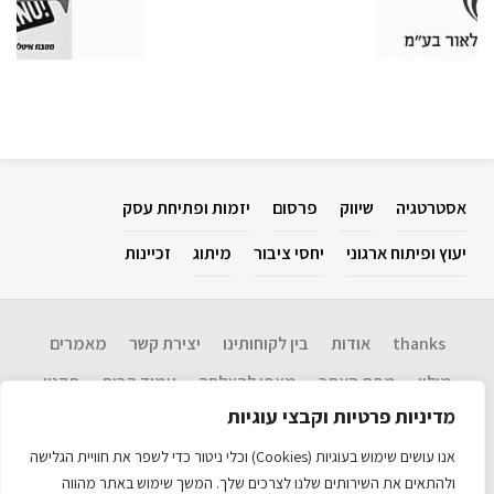
אסטרטגיה
שיווק
פרסום
יזמות ופתיחת עסק
יעוץ ופיתוח ארגוני
יחסי ציבור
מיתוג
זכיינות
thanks
אודות
בין לקוחותינו
יצירת קשר
מאמרים
מילון
מפת האתר
מצפן להצלחה​
עמוד הבית
תקנון
מדיניות פרטיות וקבצי עוגיות
Disclaimer: המידע בנושא שיווק, אסטרטגיה, יחסי ציבור, פרסום, יזמות ופתיחת
עסקים, יעוץ ופיתוח ארגוני וכו' המוגש כאן הינו שירות לציבור. אין אנו ערבים
אנו עושים שימוש בעוגיות (Cookies) וכלי ניטור כדי לשפר את חוויית הגלישה
לנכונות המידע ועדכניותו ולכל תוצאה שתיגרם עקב שימוש במידע זה. אין לראות
במידע כל המלצה לביצוע פעולה. האתר כולל מידע עדכני רב. כל הזכויות שמורות
ולהתאים את השירותים שלנו לצרכים שלך. המשך שימוש באתר מהווה