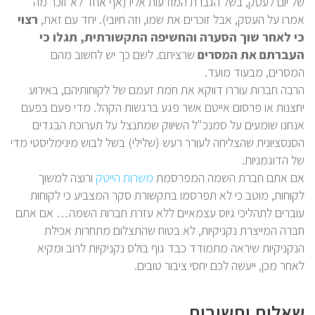
של יום לעסק, בשל הגברת המודעות אליו (אף אחד לא זוכר מה
אמרו על העסק, אבל זוכרים את שמו, וזה חיובי). יחד עם זאת,
רצוי
כי לאחר שוך הסערה והחשיפה התקשורתית, תגלו כי
העברתם את המסרים
שרציתם. לשם כך יש לחשוב מהם
המסרים, מבעוד מועד.
הרבה חברות עוררו דווקא את חמת זעמם של לקוחותיהם, באירוע
יחצנות או פרסום אייטם אשר פגע ברגשות הקהל. מדי פעם בפעם
אנחנו שומעים על סמנכ"ל השיווק שמתנצל על תערוכת הבגדים
הסנסציונית שהצליחה לעורר רעש (שלילי) בשל לבוש מינימליסטי מדי
של הדוגמניות.
אם אתם חברת השמה המפרסמת
משרות הייטק
ורוצה למשוך
לקוחות, מוטב כי לא תפרסמו בתקשורת סקר המצביע כי לקוחות
עוברים לתהליכי גיוס עצמאיים ללא עזרת חברות השמה… אם אתם
חברה המייצרת נקניקיות, לא בטוח שהתצלום מתחרות אכילת
הנקניקיות שיראה מתמודד כבד גוף בולס נקניקיות לרוב ומקיא
לאחר מכן, ייעשה לכם יחסי ציבור טובים.
שאלות ותשובות