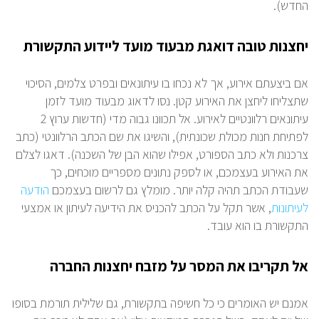
החדש).
יחצנות טובה דואגת מבעוד מועד ליידוע התקשורת
אם ביצעתם אירוע, אך לא נכחו בו עיתונאים ובפרט צלמים, הסיכוי
שתצליחו ליחצן את האירוע קטן. נסו לדאוג מבעוד מועד לזמן
עיתונאים רלוונטיים לאירוע. אל תכוונו גבוה מדי (חדשות ערוץ 2
לפתיחת חנות מכולת שכונתית), והשיגו את שם הכתב הרלוונטי (כתב
צרכנות ולא כתב הספורט, אפילו שהוא הבן של השכנה). דאגו לצלם
את האירוע בעצמכם, או לספק נתונים מספריים מוכחים, כך
שעבודת הכתב תהיה קלה יותר. מומלץ גם לרשום בעצמכם
הודעה
לעיתונות
, אשר תקל על הכתב להכניס את הידיעה לעיתון או אמצעי
התקשורת בו הוא עובד.
אל תקריבו את המסר על מזבח יחצנות החברה
אמנם יש האומרים כי כל חשיפה בתקשורת, גם שלילית תורמת בסופו