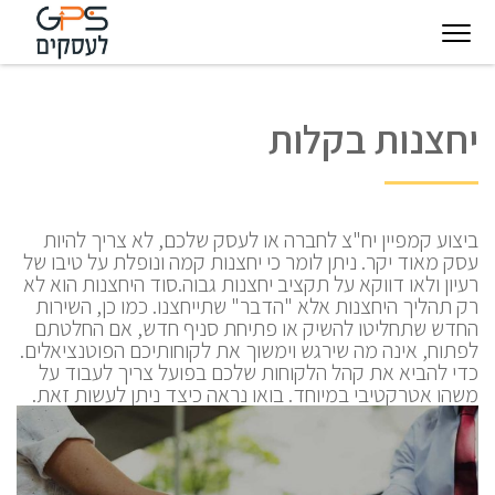
יגיטל
טכנולוגיות
חינוך
פודקאסט
בין
יחצנות בקלות
עסקיות
מצפן
לקוחותינו
להצלחה
ביצוע קמפיין יח"צ לחברה או לעסק שלכם, לא צריך להיות
עסק מאוד יקר. ניתן לומר כי יחצנות קמה ונופלת על טיבו של
רעיון ולאו דווקא על תקציב יחצנות גבוה.סוד היחצנות הוא לא
רק תהליך היחצנות אלא "הדבר" שתייחצנו. כמו כן, השירות
החדש שתחליטו להשיק או פתיחת סניף חדש, אם החלטתם
לפתוח, אינה מה שירגש וימשוך את לקוחותיכם הפוטנציאלים.
כדי להביא את קהל הלקוחות שלכם בפועל צריך לעבוד על
משהו אטרקטיבי במיוחד. בואו נראה כיצד ניתן לעשות זאת.