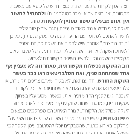
רוצה המון לקוחות שיגיעו, השקתי מוצר חדש של כיסא עם משענת
מתכווננת ואני רוצה שהוא יימכר כמו לחמניות)
ולהתחיל לחשוב
איך אתם מבשלים סיפור מעניין לתקשורת
מזה.
השקת סניף חדש איננה מאוד מעניינת (הגם שיחצן טוב יצליח
להשחיל אתכם למקומון עם הודעה קטנה על עסק שנפתח). על כן
"תורת היחצנות" אומרת שיש להפוך את השקת פתיחת הסניף
"לאירוע השקה". אירוע ההשקה כולל תמיד הזמנה של סלבריטאים
מקומיים להשקה ונסיון להשיג חשיפה תקשורתית לאירוע.
רוב ההשקות נכשלות תקשורתית, מאחר וזה לא מעניין אף
אחד שפתחתם סניף, ואת הסלבריטאים ראו כבר בעשר
השקות החודש
. יחד עם זאת, לא בטוח שאתם צריכים תקשורת, או
סלבריטאים או את שניהם. האם לא תשמחו יותר אם כל לקוחות
השכונה יגיעו לסניף החדש ויכירו אותו, מאשר ישמעו עליו בעיתון?
עסקים רבים, כמו גם רשתות שיווק ענקיות מעדיפים לארגן אירוע
השקה שכולל את הלקוחות. לצורך האירוע הם מפרסמים מבצעים
צפויים ואמיתיים, משיגים כמה מדייר השכונה ש"יפיצו את השמועה"
ומחלקים באירוע מתנות שהמבקרים יוכלו להסתובב עימן ולספר למי
שישאל אותם "את זה קיבלתי בהשקה של סניף שופרסל החדש".