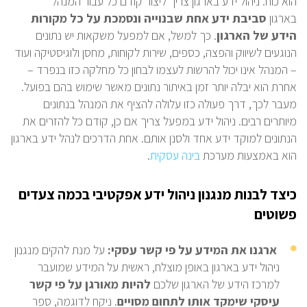
הוא כוח. ניהול ידע בארגון צריך ליצור קודם כל עבור המנהל
בארגון
סביבת ידע אחת שבנוייה ונסמכת על כל מקורות
הידע של הארגון
. כך למשל, אם למפעל משקאות יש נתונים
הנוגעים לשיווק והפצה, כספים, שירות לקוחות, מחסן ולוגיסטיקה ועוד
– המנהל אינו יכול להרשות לעצמו לבחון כל מחלקה כזו בנפרד –
אחרת הוא יבלה יותר זמן באיתור נתונים מאשר שימוש בהם בפועל.
מעבר לכך, דרך פעולה כזו עלולה להציף את המנהל בנתונים
מיותרים רבים. ניהול ידע במפעל צריך אם כן, קודם כל להזרים את
הנתונים למוקד ידע אחד ולסנן אותם. אחת הדרכים לנהל ידע בארגון
הוא באמצעות מערכת
בינה עסקית
.
כיצד לבנות מנגנון ניהול ידע אפקטיבי בכמה צעדים
פשוטים
ארגנו את המידע על פי קשר עסקי:
על מנת להקים מנגנון
ניהול ידע בארגון באופן מוצלח, ראשית על המידע שמועבר
למרכז הידע של הארגון שלכם
להיות מאורגן על פי קשר
עיסקי שימקד אותו לתחום מסויים
. ניקח לדוגמה, ספר