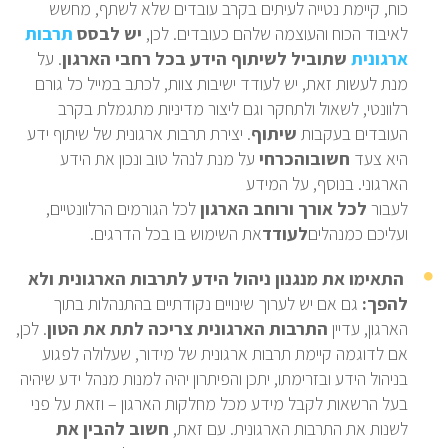
כוח, קיימת נטייה לעיתים בקרב עובדים שלא לשתף, מחשש
לאיבוד הכוח והעוצמה שלהם כעובדים. לכן,
יש לבסס
תרבות
ארגונית
שתוביל לשיתוף הידע בכל רחבי הארגון
.
על
מנת לעשות זאת, יש לעודד ישיבות צוות, לכתב במייל כל גורם
רלוונטי, לשאול ולתחקר וגם ליצור מדיניות מתגמלת בקרב
העובדים בעקבות
שיתוף
. יצירת תרבות ארגונית של שיתוף ידע
היא צעד
חשוב
והכרחי
על מנת לנהל טוב ונכון את הידע
הארגוני. בנוסף, על המידע
לעבור
לכל
אורך
ורוחב
הארגון
לכל הגורמים הרלוונטיים,
ועליכם כמנהלים
לעודד
את השימוש בו בכל הדרגים.
הת
אימו את מנגנון ניהול הידע לתרבות הארגונית ולא
להפך:
גם אם יש לערוך שינויים נקודתיים בהתנהלות בתוך
הארגון, עדיין
התרבות הארגונית צריכה לתת את הטון
. לכן,
אם לדוגמה קיימת תרבות ארגונית של מידור, שעלולה לפגוע
בניהול הידע ובזרימתו, יתכן והפיתרון יהיה למנות מנהל ידע שיהיה
בעל הרשאות לקבל מידע מכל מחלקות הארגון – וזאת על פני
לשנות את התרבות הארגונית. עם זאת,
חשוב להבין את