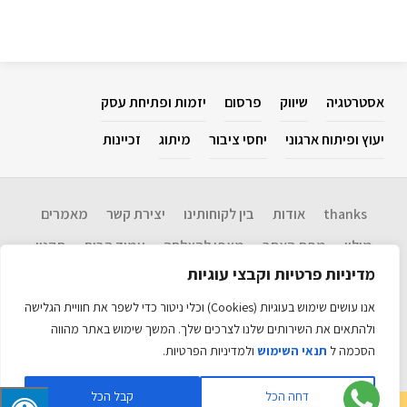
אסטרטגיה
שיווק
פרסום
יזמות ופתיחת עסק
יעוץ ופיתוח ארגוני
יחסי ציבור
מיתוג
זכיינות
thanks
אודות
בין לקוחותינו
יצירת קשר
מאמרים
מילון
מפת האתר
מצפן להצלחה​
עמוד הבית
תקנון
מדיניות פרטיות וקבצי עוגיות
Disclaimer: המידע בנושא שיווק, אסטרטגיה, יחסי ציבור, פרסום, יזמות ופתיחת
עסקים, יעוץ ופיתוח ארגוני וכו' המוגש כאן הינו שירות לציבור. אין אנו ערבים
אנו עושים שימוש בעוגיות (Cookies) וכלי ניטור כדי לשפר את חוויית הגלישה
לנכונות המידע ועדכניותו ולכל תוצאה שתיגרם עקב שימוש במידע זה. אין לראות
במידע כל המלצה לביצוע פעולה. האתר כולל מידע עדכני רב. כל הזכויות שמורות
ולהתאים את השירותים שלנו לצרכים שלך. המשך שימוש באתר מהווה
©
הסכמה ל
תנאי השימוש
ולמדיניות הפרטיות.
האתר מקודם ע״י
אקזיט טכנולוגיות
דחה הכל
קבל הכל