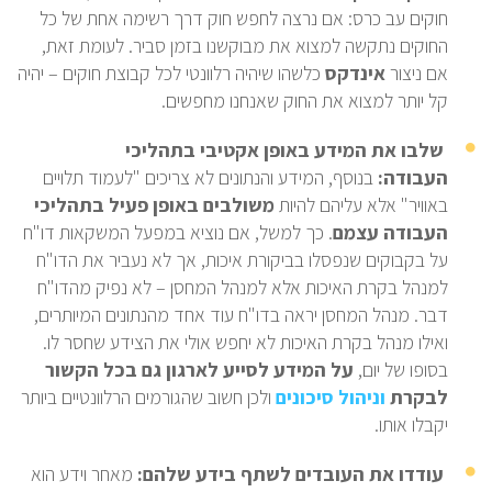
חוקים עב כרס: אם נרצה לחפש חוק דרך רשימה אחת של כל
החוקים נתקשה למצוא את מבוקשנו בזמן סביר. לעומת זאת,
אם ניצור
אינדקס
כלשהו שיהיה רלוונטי לכל קבוצת חוקים – יהיה
קל יותר למצוא את החוק שאנחנו מחפשים.
שלבו את המידע באופן אקטיבי בתהליכי
העבודה:
בנוסף, המידע והנתונים לא צריכים "לעמוד תלויים
באוויר" אלא עליהם להיות
משולבים באופן פעיל בתהליכי
העבודה
עצמם
. כך למשל, אם נוציא במפעל המשקאות דו"ח
על בקבוקים שנפסלו בביקורת איכות, אך לא נעביר את הדו"ח
למנהל בקרת האיכות אלא למנהל המחסן – לא נפיק מהדו"ח
דבר. מנהל המחסן יראה בדו"ח עוד אחד מהנתונים המיותרים,
ואילו מנהל בקרת האיכות לא יחפש אולי את הצידע שחסר לו.
בסופו של יום,
על המידע לסייע לארגון גם בכל הקשור
לבקרת
וניהול סיכונים
ולכן חשוב שהגורמים הרלוונטיים ביותר
יקבלו אותו.
עודדו את העובדים לשתף בידע שלהם:
מאחר וידע הוא