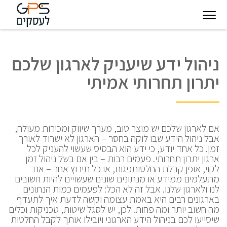
יגיטל
טכנולוגיות
חינוך
פודקאסט
בין
ניהול ידע שיעניק לארגון שלכם
עסקיות
מצפן
לקוחותינו
יתרון תחרותי אמיתי
להצלחה
אם לארגון שלכם יש מוצר טוב, מערך שיווק ומכירות מעולה,
אבל ניהול הידע שבו לוקה בחסר – הארגון לא ישרוד לאורך
זמן. כל אחד יודע, כי ידע הוא הבסיס שעשוי להעניק לכל
ארגון יתרון תחרותי. פעמים רבות – בין אם בשל ניהול זמן
לקוי, אופן קבלת החלטותפגום, או כל תירוץ אחר – אנו
מתעלמים ממידע או מנתונים שונים שעשויים להיות חשובים
לנו ולארגון שלנו. אבל זה לא הכל: לפעמים כמות הנתונים
בארגונים רבים היא באמת עצומה וקשה לדעת איך לתעדף
מה חשוב יותר ומה פחות. לכן, יש לסגל שיטות, טכניקות וכלים
שיסייעו לכם בניהול הידע הארגוני ויובילו אותך לקבל החלטות