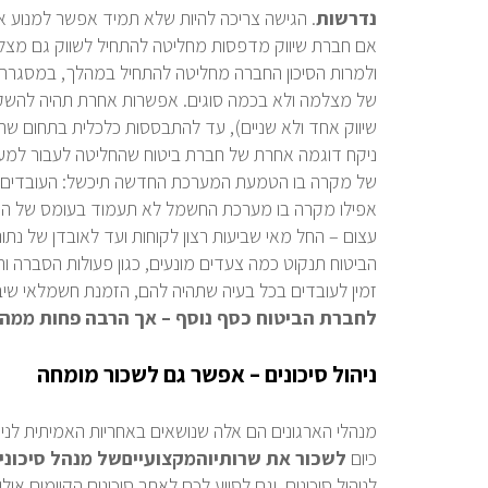
נדרשות
. הגישה צריכה להיות שלא תמיד אפשר למנוע א
אם חברת שיווק מדפסות מחליטה להתחיל לשווק גם מצלמות
ולמרות הסיכון החברה מחליטה להתחיל במהלך, במסגרת ני
של מצלמה ולא בכמה סוגים. אפשרות אחרת תהיה להשקי
שיווק אחד ולא שניים), עד להתבססות כלכלית בתחום שתוב
ניקח דוגמה אחרת של חברת ביטוח שהחליטה לעבור למערכ
של מקרה בו הטמעת המערכת החדשה תיכשל: העובדים ל
אפילו מקרה בו מערכת החשמל לא תעמוד בעומס של השר
עצום – החל מאי שביעות רצון לקוחות ועד לאובדן של נתו
הביטוח תנקוט כמה צעדים מונעים, כגון פעולות הסברה
זמין לעובדים בכל בעיה שתהיה להם, הזמנת חשמלאי שי
לחברת הביטוח כסף נוסף – אך הרבה פחות ממה 
ניהול סיכונים – אפשר גם לשכור מומחה
מנהלי הארגונים הם אלה שנושאים באחריות האמיתית לניהו
כיום
לשכור
את
שרותיו
המקצועיים
של
מנהל
סיכוני
לניהול סיכונים, וגם לסייע לכם לאתר סיכונים הקיימים או