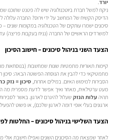
יורד
.
ניקח למשל חברת ביוטכנולוגיה שיש לה פטנט שתוכנו שמ
הדיסק הקשיח של המחשב על ידי וירוס? החברה עלולה למ
סיכונים ישמרו עותקים של הטכנולוגיה במקומות שונים – כ
למשרדים הראשיים של החברה (נניח בעקבות פריצה) עדי
הצעד השני בניהול סיכונים – חישוב הסיכון
קיימות תאוריות מתמטיות שונות שמחשבות (בנוסחאות מורכב
מתמטיקאי כדי להבין את הנוסחה הפשוטה הבאה: סיכון ה
הסבירות למימוש האיום. במילים אחרות,
סיכון = נזק כ
מעט ערטילאית, מאחר ואיך אפשר לדעת מספרית מה הסיכ
תהיה
עלות
הנזק
שעלול להיגרם לארגון. באשר לסבירות
ארגונים בעלי אופי דומה לארגון שלכם), או פשוט להפעיל ה
הצעד השלישי בניהול סיכונים – החלטות לפ
לאחר שמצאת מה הסיכונים השונים ואפילו חישבת אולי מ