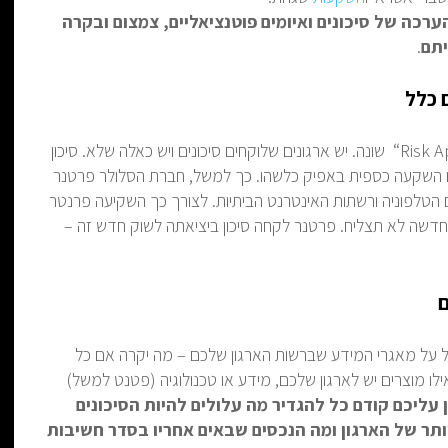
הערכה של סיכונים ואיומים פוטנציאליים, צמצום ובקרה
יתם
.
ם כלל
“Risk A
שונה. יש ארגונים שלוקחים סיכונים ויש כאלה שלא. סיכון
או השקעה כספית באפיק כלשהו. כך למשל, חברת הסלולר פרטנר
 הטלפוניה ורשתות האינטרנט הביתיות. לצורך כך השקיעה פרנטר
חדשה לא תצליח. פרטנר לקחה סיכון ביציאתה לשוק חדש זה –
ם
של על מאגרי המידע שברשות הארגון שלכם – מה יקרה אם כל
ו מוצרים יש לארגון שלכם, מידע או טכנולוגיה (פטנט למשל)
 עליכם קודם כל
להגדיר מה עלולים להיות הסיכונים
תר של הארגון ומה הנכסים שבאים אחריו בסדר חשיבות