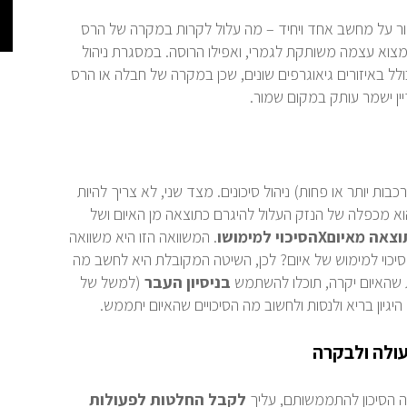
ור על מחשב אחד ויחיד – מה עלול לקרות במקרה של הרס
צוא עצמה משותקת לגמרי, ואפילו הרוסה. במסגרת ניהול
ולל באיזורים גיאוגרפים שונים, שכן במקרה של חבלה או הרס
ין ישמר עותק במקום שמור.
ות יותר או פחות) ניהול סיכונים. מצד שני, לא צריך להיות
וא מכפלה של הנזק העלול להיגרם כתוצאה מן האיום ושל
תוצאה מאיום
X
הסיכוי למימושו
. המשוואה הזו היא משוואה
וי למימוש של איום? לכן, השיטה המקובלת היא לחשב מה
 שהאיום יקרה, תוכלו להשתמש
בניסיון
העבר
(למשל של
יגיון בריא ולנסות ולחשוב מה הסיכויים שהאיום יתממש.
עולה ולבקרה
ה הסיכון להתממשותם, עליך
לקבל החלטות לפעולות