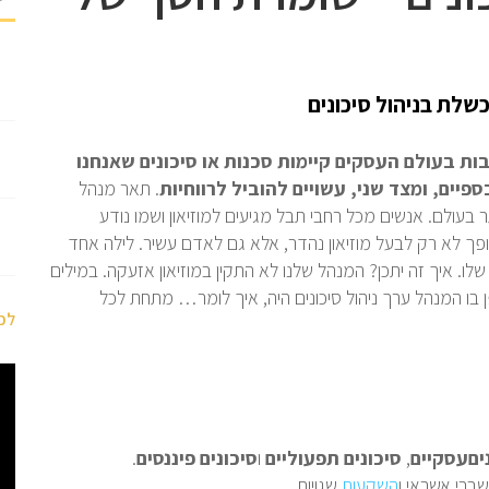
שלת בניהול סיכונים
ות בעולם העסקים קיימות סכנות או סיכונים שאנחנו
פיים, ומצד שני, עשויים להוביל לרווחיות
. תאר מנהל
 בעולם. אנשים מכל רחבי תבל מגיעים למוזיאון ושמו נודע
פך לא רק לבעל מוזיאון נהדר, אלא גם לאדם עשיר. לילה אחד
 שלו. איך זה יתכן? המנהל שלנו לא התקין במוזיאון אזעקה. במילים
פן בו המנהל ערך ניהול סיכונים היה, איך לומר… מתחת לכל
לכ
ים
עסקיים
,
סיכונים
תפעוליים
ו
סיכונים פיננסים
.
ברי אשראי ו
השקעות
שגויות.