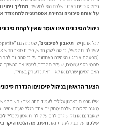
ניהול סיכונים בארגון שלכם הוא למעשה,
תהליך זיהוי ו
על אותם סיכונים ובחירת אסטרטגיה להתמודד א
ניהול הסיכונים אינו אומר שאין לקחת סיכוני
לכל ארגון יש "
תיאבון
לסיכונים
", שמכונה גם
ppetite”
עשוי להיות למשל, כניסה לשוק חדש, פיתוח מוצר חדש 
(מפעילת אורנג') הצהירה באחרונה על כניסתה גם לתחום
סכומי כסף עצומים, שעלולים לרדת לטמיון אם ההשקה ה
האם הסיכון ישתלם או לא – זאת נדע רק בעתיד.
הצעד הראשון בניהול סיכונים: הגדרת סיכוני
אילו גורמים בארגון עלולים לעמוד תחת איום? חשוב למ
מאגר הלקוחות שלכם ימחק יום אחד בגלל טעות אנוש? איל
שאובדנם או נזק שיגרם להם עלול להיות אסון כלכלי?
לכן
שלכם
. על מנת לעשות זאת
חשוב מה הנכס היקר ביו