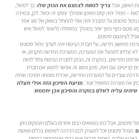
ת האיום, אבל
צריך לנסות לצמצם את הנזק שלו
. כך למשל,
 – תמיד יהיה קיים הסיכון שמהלך עסקי זה יכשל. לכן, ובמידה
הול סיכונים על החברה יהיה אולי להתחיל בשיווק של סוג אחד
ע סכום כסף נמוך יותר במהלך בהתחלה (לשכור למשל איש
יל לצימצום סיכונים.
ת מיחשוב חדשה. על חברת הביטוח יהיה לערוך ניהול סיכונים
א יצליחו לתפעל את המערכת, המערכת החדשה תיקרוס, או
תים החדשים. במקרה זה, הנזק לחברת הביטוח עלול להיות
נים קריטיים. עם זאת, סיכון מסוג זה אפשר למנוע אם חברת
 והדרכת עובדים על המערכת החדשה, שכירת מומחה תמיכה שיהיה
בחן את מערכת החשמל ועוד.
מניעת הסיכון הזה אולי תעלה
שיהיה עליה לשלם במקרה והסיכון אכן יתממש
.
ל סיכונים, אבל כמו בנושאים רבים אחרים בעולם העסקים ניתן
ם
. מנהל סיכונים יוכל להעניק לכם הדרכה לשימוש בכלים ושיטות
לי בארגון שלכם. קיימות חברות ייעוץ רבות שמתמחות בתחום