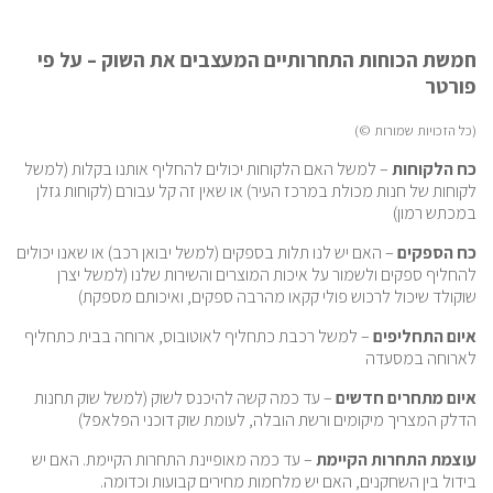
חמשת הכוחות התחרותיים המעצבים את השוק – על פי
פורטר
(כל הזכויות שמורות ©)
כח הלקוחות
– למשל האם הלקוחות יכולים להחליף אותנו בקלות (למשל
לקוחות של חנות מכולת במרכז העיר) או שאין זה קל עבורם (לקוחות גזלן
במכתש רמון)
כח הספקים
– האם יש לנו תלות בספקים (למשל יבואן רכב) או שאנו יכולים
להחליף ספקים ולשמור על איכות המוצרים והשירות שלנו (למשל יצרן
שוקולד שיכול לרכוש פולי קקאו מהרבה ספקים, ואיכותם מספקת)
איום התחליפים
– למשל רכבת כתחליף לאוטובוס, ארוחה בבית כתחליף
לארוחה במסעדה
איום מתחרים חדשים
– עד כמה קשה להיכנס לשוק (למשל שוק תחנות
הדלק המצריך מיקומים ורשת הובלה, לעומת שוק דוכני הפלאפל)
עוצמת התחרות הקיימת
– עד כמה מאופיינת התחרות הקיימת. האם יש
בידול בין השחקנים, האם יש מלחמות מחירים קבועות וכדומה.