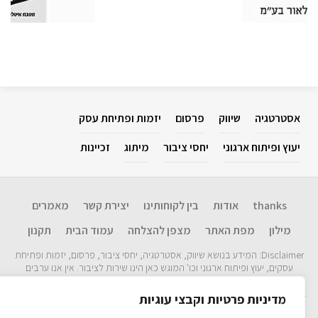
אסטרטגיה
שיווק
פרסום
יזמות ופתיחת עסק
יעוץ ופיתוח ארגוני
יחסי ציבור
מיתוג
זכיינות
thanks
אודות
בין לקוחותינו
יצירת קשר
מאמרים
מילון
מפת האתר
מצפן להצלחה​
עמוד הבית
תקנון
Disclaimer: המידע בנושא שיווק, אסטרטגיה, יחסי ציבור, פרסום, יזמות ופתיחת
עסקים, יעוץ ופיתוח ארגוני וכו' המוגש כאן הינו שירות לציבור. אין אנו ערבים
לנכונות המידע ועדכניותו ולכל תוצאה שתיגרם עקב שימוש במידע זה. אין לראות
במידע כל המלצה לביצוע פעולה. האתר כולל מידע עדכני רב. כל הזכויות שמורות
מדיניות פרטיות וקבצי עוגיות
©