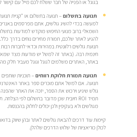
בגוגל או הפנייה של חבר ששלח לכם מייל עם קישור 
תנועה בתשלום
– תנועה בתשלום או "קניית תנוע
למעשה בכדי להשיג גולשים, אתם מפרסמים באנרים 
השמאלי ברוב מנועי החיפוש מוקדש למודעות בתשלום ה
להגיע לאתר שלכם, תמורת מחירים נוחים בדרך כלל
תנועת גולשים רלוונטית במהירות וכדאי לחברות רבות 
חינמית רבה. (באתר זה למשל יש מודעות מצד שמאל ש
באתר, האתרים משלמים לגוגל וגוגל מעביר חלק מהה
תנועה תמורת חלוקת רווחים
– תוכניות שותפים 
תנועה. אם למשל אתם מוכרים ספר באתר האינטרנט 
תמיד
ROI
חיובית שכן מדובר בתשלום לפי הצלחה. תנו
מגולשים ולא בעקיפין ולכן יכולים לחלוק בהכנסות.
קיימות עוד דרכים להבאת גולשים לאתר ובהן שיווק בדואר
לכולן כוריאציות של שלוש הדרכים שלהלן.