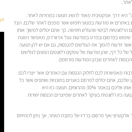
לאתר.
ה" היא דרך אפקטיבית מאוד להשיג תנועה במהירות לאתר.
לכ
באתרים או מודעות במנועי חיפוש אשר מפנים לאתר שלכם. הצד
רלוונטיות לביטוי שהגולש חיפשה. כך אתם יכולים למשוך אותו
. שימוש בפרסום ובפרט במודעות גוגל אדוורדס, מאפשר השגת
אשר יודעות להפוך את הגולשים להכנסות, גם אם יש להן תנועה
ל כל דף, שהן מודעות של עסקים רלוונטים הפונים לגולשים
כנסות לאתרים שבהן המודעות פורסמו).
רבות מאפשרות לכם לחלוק הכנסות עם האתרים אשר ייצרו לכם
שלכם, אתם יכולים לפרסם באנרים בתוכניות שותפים אשר כל
גולש שיגיע וירכוש את הספר, יזכה את האתר שהפנה אותו אליכם בנאמר 30% מהרווחים. תנועה כזו היא
עה כזו רלוונטית בעיקר לאתרים שמייצרים הכנסות ישירות
 אלקטרוני ואף פרסום ברדיו של כתובת האתר. אך ניתן להתייחס