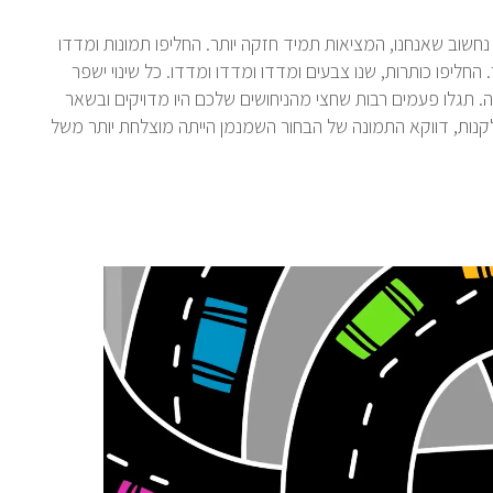
שוב שאנחנו, המציאות תמיד חזקה יותר. החליפו תמונות ומדדו
ליפו כותרות, שנו צבעים ומדדו ומדדו ומדדו. כל שינוי ישפר
. תגלו פעמים רבות שחצי מהניחושים שלכם היו מדויקים ובשאר
ות, דווקא התמונה של הבחור השמנמן הייתה מוצלחת יותר משל