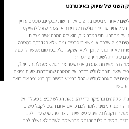
ק השני של שיווק באינטרנט
לשים לאתר ומביטים בגרפים אלו חדשות לבקרים. מעטים עדיין
ע להמיר טוב יותר גולשים לקונים הוא האתר שיוכל להשקיע
רותי על מתחריו. יחס המרה טוב, הוא יחס המרה אשר מצליח
רשמים למייל שלכם או משאירי פרטים (מה שלא הגדרתם כמטרה
רית לאתר מתחיל, וכך ללא השקעה כלל בפרסום אפשר להכפיל
ים עיקריות לשיפור יחס המרה:
נה הזו משרתת אתכם, או מסיטה את הגולש מעגלת הקניות?,
פים שאינו תורם לגולש בדרכו אל המטרה שהגדרתם. טעות נפוצה
מיים של האתר לגולש שהחל בביצוע רכישה וכך הוא "פתאום רואה
הרכישה.
ת, טקסטים וגרפיקה כדי להניע את הגולש לביצוע פעולה. אל
 הזדמנות מצוינת לומר לכם כי אם אתם רוצים לקבל טיפים
מעלה ותקבלו כל שבוע טיפ שיווקי קצר ופרקטי שיעזור לכם
טים, תמיד תוכלו להתנתק מהרשימה ולעולם לא נשלח לכם