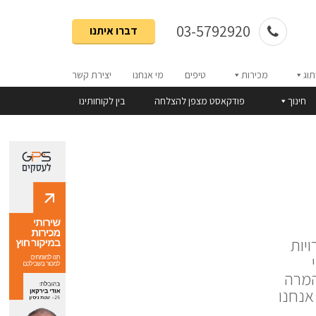
03-5792920
דברו איתנו
תוג
מכירות
טיפים
מי אנחנו
יצירת קשר
חינוך
פודקאסט מצפן להצלחה
בין לקוחותינו
יות
המרה
אנחנו