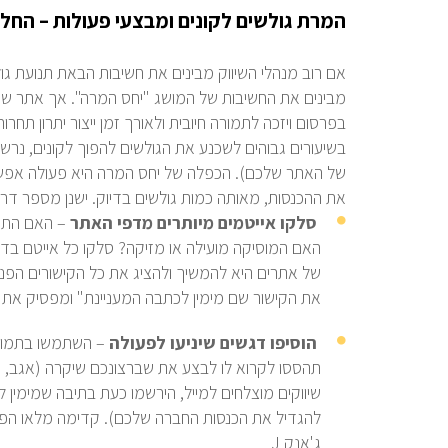
המרת גולשים לקונים ומבצעי פעולות – החל
אם רוב מנהלי השיווק מבינים את חשיבות הבאת תנועת גו
מבינים את החשיבות של המושג "יחס המרה". אך אתר שיוד
בפרסום ויזכה לתמורה חיובית ולאורך זמן ייצור יתרון תח
בשיעורים גבוהים לשכנע את הגולשים להפוך לקונים, נ
של האתר שלכם). הכפלה של יחס המרה היא פעולה אפש
את ההכנסות, מאותה כמות גולשים בדיוק. ישנן מספר דרכ
סלקו אייטמים מיותרים מדפי האתר
– האם התמו
האם המוסיקה מועילה או מזיקה? סלקו כל אייטם בד
של אתרים היא להמשיך ולהציג את כל הקישורים הפני
את הקישור שם מימין לכתבה המעניינת" ומפסיק את 
הוסיפו דגשים שיניעו לפעולה
– השתמשו בתמונו
תהססו לקרוא לו לבצע את שברצונכם שיקרה (אגב, זו
שיווקים מוצלחים למייל, הירשמו כעת בתיבה שמימין ל
להגדיל את הכנסות החברה שלכם). קדימה מלאו הפר
ג'אנק
J