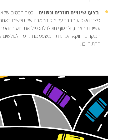
בצעו שינויים חוזרים ונשנים
– כמה חכמים שלא נח
כיצד השפיע הדבר על יחס ההמרה של גולשים באתר. הח
עשירית האחוז, ולבסוף תוכלו להכפיל את יחס הההמרה
המקרים דווקא הכותרת המשעממת גרמה לגולשים לקנ
החתיך וכו'.