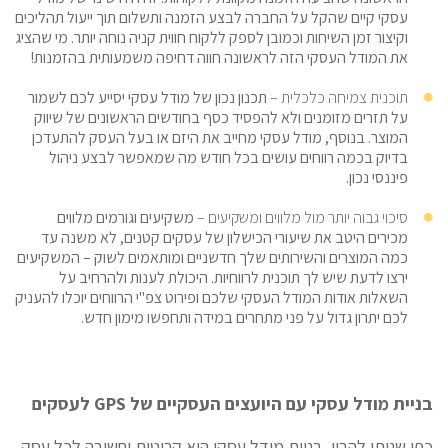
עסקי קיים שהקל על החברה לבצע הזמנה ותשלום תוך ייעול תהליכים
וקיצור זמן השיחות וכמובן לספק ללקוח חווית קניה נוחה יותר. מי שהציג
את המודל העסקי הזה לראשונה חווה דחיפה משמעותית בהזמנות!
תוכנית צמיחה כלכלית –
תכנון נכון של מודל עסקי יסייע לכם לשמור
על תזרים מזומנים ולא להפסיד כסף בחודשים הראשונים של שיווק
המוצר. בנוסף, מודל עסקי מחייב את היזם או בעל העסק להתעדכן
בדיוק בכמה רווחים עושים בכל חודש מה שמאפשר לבצע ניהול
פיננסי נכון.
סיכוי גבוה יותר מול מלווים ומשקיעים –
משקיעים וגורמים מלווים
מכירים היטב את שיעורי הכישלון של עסקים קטנים, לא משנה עד
כמה המוצרים והשירותים שלך חדשניים ומותאמים לשוק – המשקיעים
ירצו לדעת שיש לך תוכנית לרווחיות. היכולת לענות ולהרחיב על
השאלות אודות המודל העסקי שלכם ופירוט צפ"י הרווחים יוכלו להעניק
לכם יתרון גדול על פני מתחרים במידה ותחפשו מימון חדש.
בניית מודל עסקי עם היועצים העסקיים של GPS לעסקים
כפי שניתן להבין, בניית מודל עסקי היא קריטית וחשובה לכל עסק