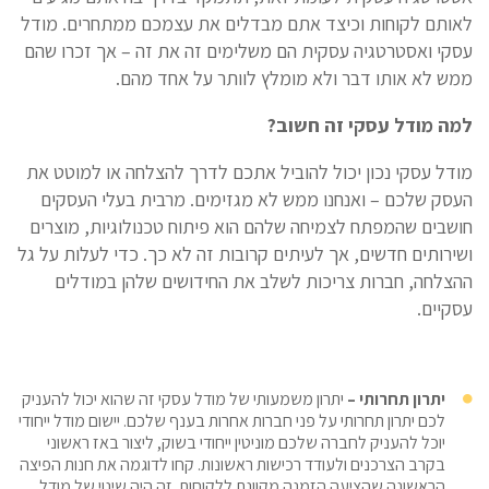
לאותם לקוחות וכיצד אתם מבדלים את עצמכם ממתחרים. מודל
עסקי ואסטרטגיה עסקית הם משלימים זה את זה – אך זכרו שהם
ממש לא אותו דבר ולא מומלץ לוותר על אחד מהם.
למה מודל עסקי זה חשוב?
מודל עסקי נכון יכול להוביל אתכם לדרך להצלחה או למוטט את
העסק שלכם – ואנחנו ממש לא מגזימים. מרבית בעלי העסקים
חושבים שהמפתח לצמיחה שלהם הוא פיתוח טכנולוגיות, מוצרים
ושירותים חדשים, אך לעיתים קרובות זה לא כך. כדי לעלות על גל
ההצלחה, חברות צריכות לשלב את החידושים שלהן במודלים
עסקיים.
יתרון תחרותי –
יתרון משמעותי של מודל עסקי זה שהוא יכול להעניק
לכם יתרון תחרותי על פני חברות אחרות בענף שלכם. יישום מודל ייחודי
יוכל להעניק לחברה שלכם מוניטין ייחודי בשוק, ליצור באז ראשוני
בקרב הצרכנים ולעודד רכישות ראשונות. קחו לדוגמה את חנות הפיצה
הראשונה שהציעה הזמנה מקוונת ללקוחות. זה היה שינוי של מודל