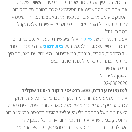
הזו יכולה להוסיף על כל מה שכבר קיים במערך השיווקי שלכם.
אם אתם רוצים להשריש את הסיסמא שלכם במוחם של הלקוחות
והספקים עימם אתם עובדים, עשו זאת באמצעות צירוף הסיסמא
לחתימות של כל העובדים: "דדי מחשבים – שירות שלא תקבל
במקום אחר".
אפשרות אחרת של
שיווק
היא להציע שירות שעליו אינכם מדברים
בהכרח במייל עצמו. כך למשל בעל
בית דפוס
עונה למגוון הזמנות
של הדפסות ספרים, חוברות ברושורים וכו'. הוא יכול עם זאת, להוסיף
כחתימה בתחתית כל מייל את הכיתוב הבא:
דפוס המאירי
האומן 27 ירושלים
02-6382020
למזמינים עבודה, 500 כרטיסי ביקור ב-100 שקלים
אולי זה נשמע מעט חריג ומוזר, אך חישבו על כך, כל עסק זקוק
לכרטיסי ביקור. סביר כי חמישה מכל מאה לקוחות שמקבלים מאריק
הצעת מחיר על הדפסה כלשהי, יחליטו להוסיף הדפסת כרטיסי ביקור
להזמנה, בגלל שראו את החתימה הזו, ואריק יוכל לממן לילדיו
השכלה גבוהה בהרוורד כשישתחררו מהצבא, רק בשל החתימה