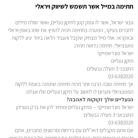
חתימה במייל אשר תשמש לשיווק ויראלי
עבור ישראל, אשר לו עסק קטן לתיקון נעליים, ואשר שולח מיילים
לחברים בעיקר, המטרה בחתימה תהיה להפיץ את שמו באופן ויראלי
ובאקראי. אולי מייל מצחיק שקיבל והעביר הלאה ביחד יגיע ללקוח
פוטנציאלי. חתימה נדושה תהיה:
ישראל פונדשמייקר
תיקון נעליים
החצבני 3 מעלה גבעולים
03-6382020
אך חתימה טובה הרבה יותר תהיה חתימה שתפנה באמת ללקוח
הפוטנציאלי ותגרום לו לחשוב על תיקון הנעליים שלו אצלנו:
הנעליים שלך זקוקות לאהבה?
ישראל פונדשמייקר – מתקן נעליים ומחזיר להן את ברק נעוריהן
החצבאני 3 מעלה גבעולים
03-6382020
אם אתם מקבלים דוא"לים עם בדיחות וסרטונים מחברים, אתם
יודעים כי פעמים רבות, העין קולטת את החתימה של האדם הראשון