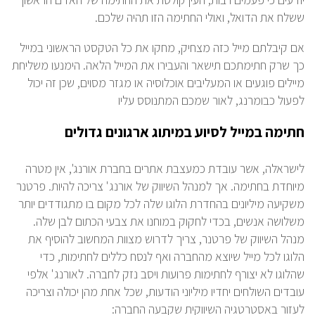
ששלח את הדואל, ואולי החתימה הזו תהיה שלכם.
אם קיבלתם מייל כזה מצחיק, מחקו את כל הטקסט הראשוני במייל
כך שרק חתימתכם תישאר והעבירו את המייל הלאה. הימנעו משליחת
מיילים פוגעים או המעליבים אוכלוסיה או מגזר מסוים, שכן זה יכול
לפעול כבומרנג, לאור שמכם המתנוסס עליו
חתימה במייל לסיוע במיתוג ארגונים גדולים
לישראלה, אשר עובדת כמעצבת אתרים בחברת אורנג', אין מטרה
מיוחדת בחתימה. אך למנהל השיווק של אורנג' צריכה להיות. פרטנר
משקיעה מיליונים בהחדרת הלוגו שלה לכל מקום בו מתגודדים יותר
משלושה אנשים, בכדי לחקוק במוחנו את צבעי הכתום לבן שלה.
מנהל השיווק של פרטנר, צריך לדרוש מצוות המחשוב להוסיף את
הלוגו לכל מייל שיוצא מהחברה ואף לנסח כללים לחתימות, כדי
שהלוגו לא יצורף לחתימות פרועות ויסב נזק לחברה. לאורנג' אלפי
עובדים השולחים יחדיו מיליוני הודעות, שכל אחת מהן יכולה וצריכה
לעזור באסטרטגיה השיווקית שקבעה החברה: