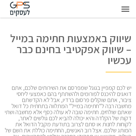
יגיטל
טכנולוגיות
חינוך
פודקאסט
בין
שיווק באמצעות חתימה במייל
עסקיות
מצפן
לקוחותינו
– שיווק אפקטיבי בחינם כבר
להצלחה
עכשיו
יש לכם קמפיין בגוגל שמפרסם את השירותים שלכם, אתם
דואגים להיכנס לפורומים ולהשתתף בהם כאמצעי ליחסי
ציבור, אתם שוקלים פרסום ברדיו, אבל לא הקדשתם
מחשבה רבה ל"חתימה במייל" המתלווה בתחתית כל דואל
שאתם שולחים. חתימה טובה לא עולה כסף אלא מחשבה ושתי
דקות של הקלדה והיא יכולה להביא לכם גולשים לאתר,
לקוחות לחנות או סתם לצרוב בתודעת מקבל הדואל את
המותג שלכם. אצל רוב האנשים, החתימה כוללת את השם של