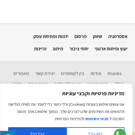
אסטרטגיה
שיווק
פרסום
יזמות ופתיחת עסק
יעוץ ופיתוח ארגוני
יחסי ציבור
מיתוג
זכיינות
thanks
אודות
בין לקוחותינו
יצירת קשר
מאמרים
מילון
מפת האתר
מצפן להצלחה​
עמוד הבית
תקנון
מדיניות פרטיות וקבצי עוגיות
Disclaimer: המידע בנושא שיווק, אסטרטגיה, יחסי ציבור, פרסום, יזמות ופתיחת
עסקים, יעוץ ופיתוח ארגוני וכו' המוגש כאן הינו שירות לציבור. אין אנו ערבים
אנו עושים שימוש בעוגיות (Cookies) וכלי ניטור כדי לשפר את חוויית הגלישה
לנכונות המידע ועדכניותו ולכל תוצאה שתיגרם עקב שימוש במידע זה. אין לראות
במידע כל המלצה לביצוע פעולה. האתר כולל מידע עדכני רב. כל הזכויות שמורות
ולהתאים את השירותים שלנו לצרכים שלך. המשך שימוש באתר מהווה
©
הסכמה ל
תנאי השימוש
ולמדיניות הפרטיות.
האתר מקודם ע״י
אקזיט טכנולוגיות
דחה הכל
קבל הכל