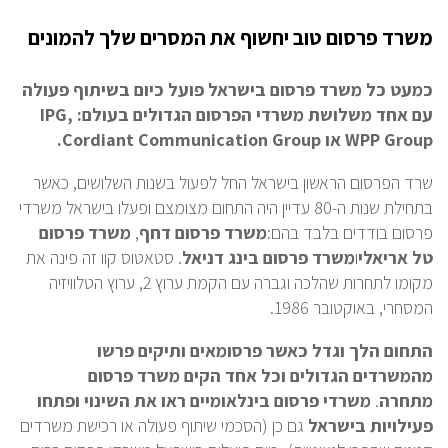
משרד פרסום טוב יחשוף את המסרים שלך להמונים
כמעט כל משרד פרסום בישראל פועל כיום בשיתוף פעולה
עם אחד משלושת משרדי הפרסום הגדולים בעולם: IPG,
WPP Group או Cordiant Communication Group.
שרד הפרסום הראשון בישראל החל לפעול בשנות השלושים, כאשר
בתחילת שנות ה-80 עדיין היה התחום מצומצם ופעלו בישראל משרדי
פרסום בודדים בלבד בהם:
משרד פרסום דחף
,
משרד פרסום
טל אריאלי
ו
משרד פרסום בינג דניאל
. סטאטוס קוו זה פינה את
מקומו לתחרות שהלכה וגברה עם הקמת ערוץ 2, ערוץ הטלוויזיה
המסחרי, באוקטובר 1986.
התחום הלך וגדל כאשר פרסומאים ותיקים פרשו
מהמשרדים הגדולים וכל אחד הקים משרד פרסום
מתחרה
.
משרדי פרסום בינלאומיים ראו את השינוי ופתחו
פעילויות בישראל
גם כן (הסכמי שיתוף פעולה או רכישת משרדים