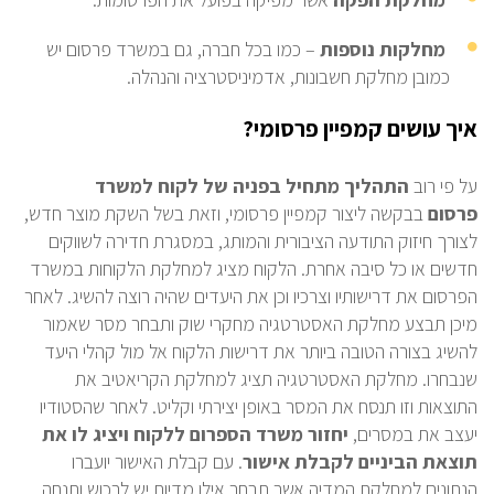
מחלקות נוספות
– כמו בכל חברה, גם במשרד פרסום יש
כמובן מחלקת חשבונות, אדמיניסטרציה והנהלה.
איך עושים קמפיין פרסומי?
על פי רוב
התהליך מתחיל בפניה של לקוח למשרד
פרסום
בבקשה ליצור קמפיין פרסומי, וזאת בשל השקת מוצר חדש,
לצורך חיזוק התודעה הציבורית והמותג, במסגרת חדירה לשווקים
חדשים או כל סיבה אחרת. הלקוח מציג למחלקת הלקוחות במשרד
הפרסום את דרישותיו וצרכיו וכן את היעדים שהיה רוצה להשיג. לאחר
מיכן תבצע מחלקת האסטרטגיה מחקרי שוק ותבחר מסר שאמור
להשיג בצורה הטובה ביותר את דרישות הלקוח אל מול קהלי היעד
שנבחרו. מחלקת האסטרטגיה תציג למחלקת הקריאטיב את
התוצאות וזו תנסח את המסר באופן יצירתי וקליט. לאחר שהסטודיו
יעצב את במסרים,
יחזור משרד הספרום ללקוח ויציג לו את
תוצאת הביניים לקבלת אישור
. עם קבלת האישור יועברו
הנתונים למחלקת המדיה אשר תבחר אילו מדיות יש לרכוש ותנחה