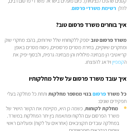
קטנים שהפכו לנציגויות). כיום פועלים בישראל משרדי פרסום רבים,
להלן
רשימת משרדי פרסום
.
איך בוחרים משרד פרסום טוב?
משרד פרסום טוב
יספק ללקוחותיו שלל שירותים, בהם: מחקרי שוק
ומחקרים שיווקיים, בחירת מסרים פרסומיים, ניסוח מסרים באופן
קריאטיבי הן מבחינה מילולית והן מבחינה גרפית, ולבסוף יפיק את
ה
קמפיין
וידאג להפצתו.
איך עובד משרד פרסום על שלל מחלקותיו
כל משרד
פרסום
בנוי ממספר מחלקות
ותחת כל מחלקה בעלי
תפקידים שונים:
מחלקת לקוחות
, כשמה כן היא, מקיימת את הקשר הישיר של
משרד הפרסום עם הלקוח ומתאמת בין יתר המחלקות במשרד.
במחלקה עובדים תקציבאים (אחראים על לקוח) ומעליהם ראשי
צוותים הנקראים סופרווייזרים.