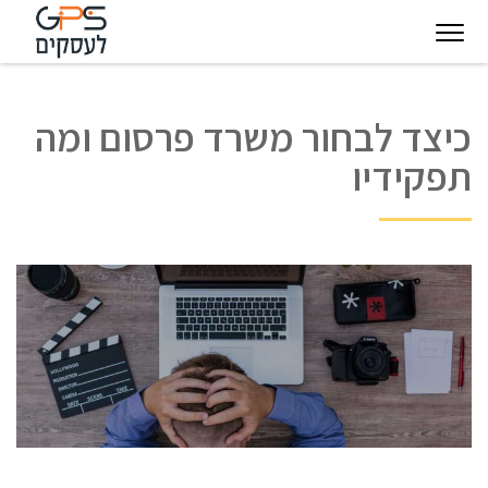
יגיטל
טכנולוגיות
חינוך
פודקאסט
בין
כיצד לבחור משרד פרסום ומה
עסקיות
מצפן
לקוחותינו
תפקידיו
להצלחה