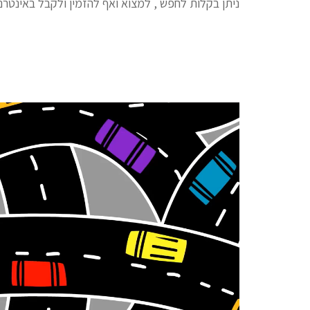
ניתן בקלות לחפש , למצוא ואף להזמין ולקבל באינטרנ