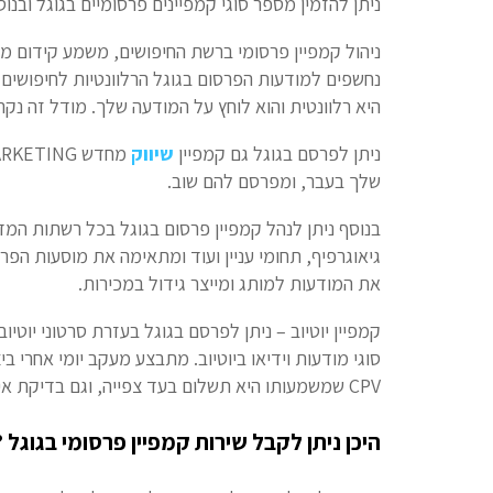
ניתן להזמין מספר סוגי קמפיינים פרסומיים בגוגל ובנו
ניהול קמפיין פרסומי ברשת החיפושים, משמע קידום ממ
נחשפים למודעות הפרסום בגוגל הרלוונטיות לחיפושים
היא רלוונטית והוא לוחץ על המודעה שלך. מודל זה נקרא PPC כלומר  PER CLICK
ניתן לפרסם בגוגל גם קמפיין
שיווק
שלך בעבר, ומפרסם להם שוב.
בנוסף ניתן לנהל קמפיין פרסום בגוגל בכל רשתות המ
גיאוגרפיף, תחומי עניין ועוד ומתאימה את מוסעות הפ
את המודעות למותג ומייצר גידול במכירות.
קמפיין יוטיוב – ניתן לפרסם בגוגל בעזרת סרטוני יוטיו
CPV שמשמעותו היא תשלום בעד צפייה, וגם בדיקת איכות וכמות הצפיות בקמפיין.
היכן ניתן לקבל שירות קמפיין פרסומי בגוגל ?