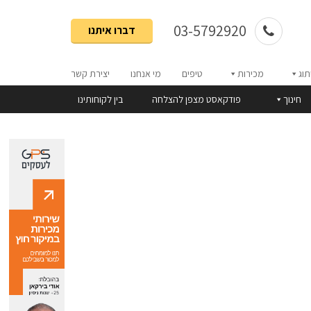
03-5792920
דברו איתנו
תוג
מכירות
טיפים
מי אנחנו
יצירת קשר
חינוך
פודקאסט מצפן להצלחה
בין לקוחותינו